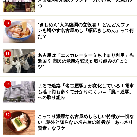
メダ珈琲の姉妹ブランド「おかげ庵」の魅力6
つ
34
“きしめん”人気復調の立役者！ どんどんファ
ンを増やす名古屋めし「幅広きしめん」って何
だ？
35
名古屋は「エスカレーター立ち止まり利用」先
進国？ 市民の意識を変えた取り組みの“ヒミ
ツ”
36
まるで迷路「名古屋駅」が変化している！電車
も地下街も多くて分かりにくい→「脱・迷駅」
への取り組み
37
こってり濃厚な名古屋めしらしい特徴が一切な
い…意外と知らない名古屋の雑煮が「あっさり
質素」なワケ