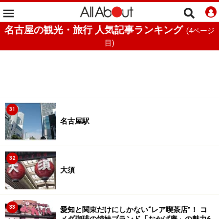
名古屋の観光・旅行 人気記事ランキング
(
4
ページ
目)
31
名古屋駅
32
大須
33
愛知と関東だけにしかない“レア喫茶店”！ コ