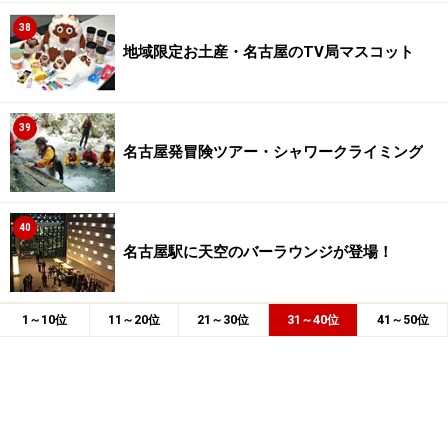
38
地域限定お土産・名古屋のTV局マスコット
39
名古屋発冒険ツアー・シャワークライミング
40
名古屋駅に天空のバーラウンジが登場！
1～10位
11～20位
21～30位
31～40位
41～50位