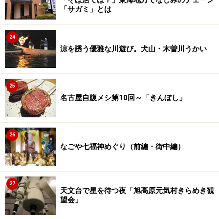
「そば店では？」東海地方でなじみのチェーン
「サガミ」とは
24
涼を誘う優雅な川遊び。犬山・木曽川うかい
25
名古屋自腹メシ第10回～「きんぼし」
26
なごや七福神めぐり（前編・街中編）
27
天文台で星を待つ夜「旭高原元気村きらめき観
望会」