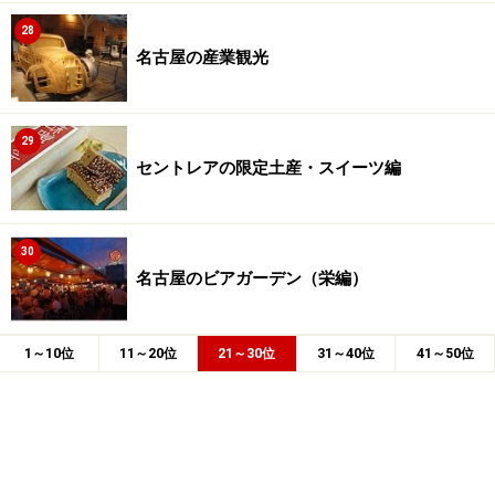
28
名古屋の産業観光
29
セントレアの限定土産・スイーツ編
30
名古屋のビアガーデン（栄編）
1～10位
11～20位
21～30位
31～40位
41～50位