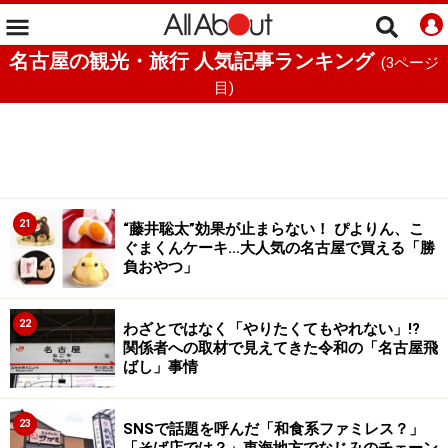
名古屋の観光・旅行 人気記事ランキング
(
3
ページ
目)
21
“藤井聡太”効果が止まらない！ ぴよりん、こ
ぐまくんケーキ…大人気の名古屋で買える「勝
負おやつ」
22
わざとではなく「やりたくてもやれない」!?
関係者への取材で見えてきた令和の「名古屋飛
ばし」事情
23
SNSで話題を呼んだ「和食系ファミレス？」