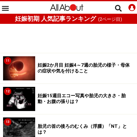
妊娠初期 人気記事ランキング
(
2
ページ目)
11
妊娠2か月目 妊娠4～7週の胎児の様子・母体
の症状や気を付けること
12
妊娠15週目エコー写真や胎児の大きさ・胎
動・お腹の張りは？
13
胎児の首の後ろのむくみ（浮腫）「NT」と
は？