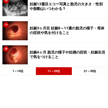
18
妊娠13週目エコー写真と胎児の大きさ・性別
や胎動はいつわかる？
19
妊娠3ヶ月目 妊娠8～11週の胎児の様子・母体
の症状や気を付けること
20
妊娠4ヶ月 胎児の様子や妊婦の症状・妊娠生活
で気をつけること
1～10位
11～20位
21～30位