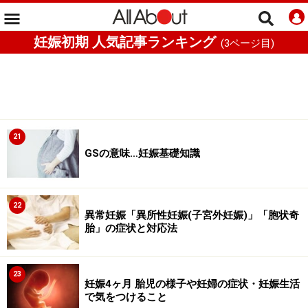
妊娠初期 人気記事ランキング
(
3
ページ目)
21
GSの意味…妊娠基礎知識
22
異常妊娠「異所性妊娠(子宮外妊娠)」「胞状奇
胎」の症状と対応法
23
妊娠4ヶ月 胎児の様子や妊婦の症状・妊娠生活
で気をつけること