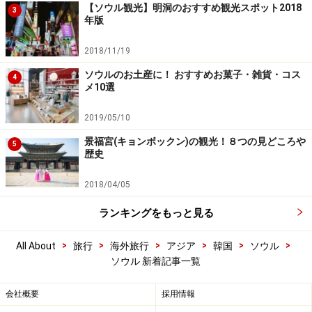
【ソウル観光】明洞のおすすめ観光スポット2018
3
年版
2018/11/19
ソウルのお土産に！ おすすめお菓子・雑貨・コス
4
メ10選
2019/05/10
景福宮(キョンボックン)の観光！８つの見どころや
5
歴史
2018/04/05
ランキングをもっと見る
>
>
>
>
>
>
All About
旅行
海外旅行
アジア
韓国
ソウル
ソウル 新着記事一覧
会社概要
採用情報