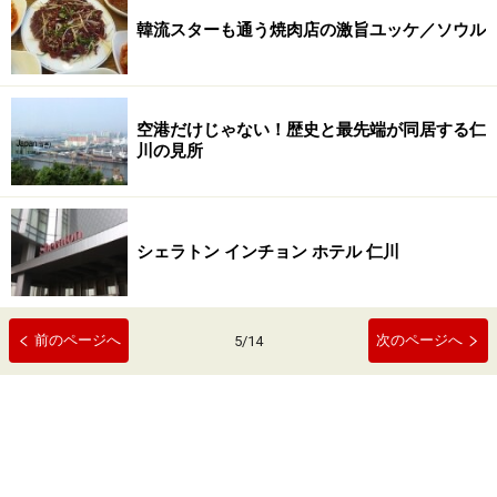
韓流スターも通う焼肉店の激旨ユッケ／ソウル
空港だけじゃない！歴史と最先端が同居する仁
川の見所
シェラトン インチョン ホテル 仁川
前のページへ
次のページへ
5
/
14