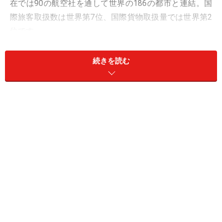
在では90の航空社を通して世界の186の都市と連結。国
際旅客取扱数は世界第7位、国際貨物取扱量では世界第2
位です。
続きを読む
世界中の人々が行き交うハブ空港。まだまだその規模は拡大
中です