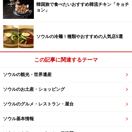
韓国旅で食べたいおすすめ韓流チキン「キョチ
待機時間はラウンジでのんびり
ョン」
両替とTAX REFUND
仁川国際空港第1ターミナルおすすめレストラン3選
ソウルの冷麺！種類やおすすめの人気店5選
2018年1月18日オープン、仁川国際空港第2ターミナ
ル
仁川国際空港からソウル市内へのアクセス
この記事に関連するテーマ
ソウルの観光・世界遺産
空港でショッピングを楽しもう！
ソウルのお土産・ショッピング
ソウルのグルメ・レストラン・屋台
有名ブランドはほぼ全て入店。出国ギリギリまで楽しいお買
い物を！
ソウル基本情報
出国審査のゲートを通れば、すぐ目の前は既に免税エリ