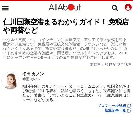
仁川国際空港まるわかりガイド！ 免税店
や両替など
ソウルの玄関、仁川（インチョン）国際空港。アジアで最大規模を誇る
巨大ハブ空港です。免税店や伝統文化体験館、ラウンジなど、楽しい施
設もたくさんあるので、搭乗や乗り継ぎだけの利用はもったいない！ ガ
イドおすすめの空港内施設や、両替所、ソウル市内へのアクセス、2018
年にオープンする第2ターミナルの最新情報などをご紹介します。
更新日：
2017年12月18日
松田 カノン
韓国 ガイド
韓国在住。カルチャーライター・コラムニスト。韓国文化およ
び観光に関する取材・執筆を幅広くこなす他、実務翻訳にも携
わる。著書に『ソウルまるごとお土産ガイド』（産業編集セン
ター）などがある。
プロフィール詳細
執筆記事一覧