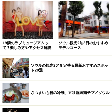
出入国手続きなどで長く待たされるイメージのある空港
ですが、仁川国際空港は、比較的早く、スムーズな利用
ができることが自慢。また、複合ショッピングモールに
負けず劣らず、一流レストランやマッサージショップ、
巨大な免税品ショッピングエリアなど、空港で過ごす時
19禁のラブミュージアムっ
ソウル観光2泊3日のおすすめ
間が楽しくなる施設がたくさんあります。
て？楽しみ方やアクセス解説
モデルコース
ソウルの観光2018 定番＆最新おすすめスポッ
＜目次＞
ト20選
空港でショッピングを楽しもう！
ガイドオススメ、仁川空港4大施設
ー
韓国伝統文化センター
さつまいも粉の冷麺、五壮洞興南チプ／ソウル
ー
韓国文化博物館
ー
俳優のハンドプリントも要チェック！ CGVシネマ
ー
新休息スポット、タラク休