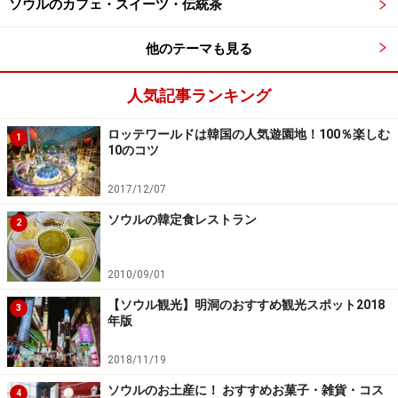
ソウルのカフェ・スイーツ・伝統茶
ア。ロッテ免税店では、香水と化粧品、酒類、タバコ
を、新羅免税店は香水、化粧品、サングラスや時計、ア
他のテーマも見る
クセサリーなどを、新世界免税店では、食品類、ファッ
ションアクセサリー、韓国観光公社では高麗人参や記念
人気記事ランキング
品などを購入できます。仁川国際空港は、世界の免税店
ロッテワールドは韓国の人気遊園地！100％楽しむ
の中でも売り上げNO1！特に化粧品類の品揃えが豊富で
1
10のコツ
す。最新アイテムもいち早く入荷するのでお目当てがき
っと買えますよ。 一部の航空会社では、搭乗エリアから
2017/12/07
空港内列車スターラインで 出国ゲートのあるコンコース
ソウルの韓定食レストラン
2
へ移動しますが、こちらにもロッテ免税店と新羅免税店
が入店しています。
2010/09/01
【ソウル観光】明洞のおすすめ観光スポット2018
3
ソウル市内で免税品を購入している方は、免税品受け渡
年版
しデスクで商品を受け取ることをお忘れなく！ 混雑して
2018/11/19
いる日は長蛇の列となることもあるので、なるべく早く
受け取りに行きましょう！
ソウルのお土産に！ おすすめお菓子・雑貨・コス
4