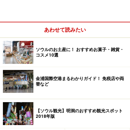
あわせて読みたい
国際空港協議会による世界空港サービス評価でも、全世
界にある空港の中で初の12年連続1位の栄冠を記録する
ソウルのお土産に！ おすすめお菓子・雑貨・
など、空港として多数の賞も受賞。2018年1月18日に
コスメ10選
は、第2ターミナルもオープン予定で、年間旅客処理能
力も7200万人規模に。今後も段階的な空港拡張工事が計
画されており、1億人規模の空港を目指しています。
金浦国際空港まるわかりガイド！ 免税店や両
替など
【ソウル観光】明洞のおすすめ観光スポット
2018年版
免税店や便利な施設が充実している韓国で一番大きな空港で
す