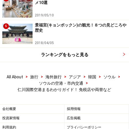
メ10選
2019/05/10
一般区域にもショッピングスポットは多数あります
景福宮(キョンボックン)の観光！８つの見どころや
5
歴史
またチェックインカウンターエリアがある一般区域に
は、ミシャやエチュードハウスなど、人気のプチプラコ
2018/04/05
スメブランドのお店の他、AKの記念品ショップなどもあ
ランキングをもっと見る
ります。免税品もコスメも、その他のお土産類も、時間
が足りなくてソウル市内で買えなかった!! という方もご
安心を。空港でちゃんと買い揃えられるので、最終日は
>
>
>
>
>
>
All About
旅行
海外旅行
アジア
韓国
ソウル
あちこち駆け回らず、少し早めにホテルを出発し空港へ
>
ソウルの空港・市内交通
向かうのが得策です！
仁川国際空港まるわかりガイド！ 免税店や両替など
会社概要
採用情報
投資家情報
広告掲載
＜DATA＞
■免税店
利用規約
プライバシーポリシー