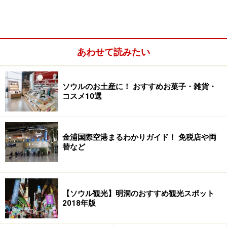
あわせて読みたい
両替とTAX REFUND
空港でのWi-Fiレンタルと利用
ソウルのお土産に！ おすすめお菓子・雑貨・
金浦空港の便利な施設
コスメ10選
金浦空港からソウル市内へのアクセス
金浦国際空港まるわかりガイド！ 免税店や両
替など
金浦国際空港利用のメリットは？
【ソウル観光】明洞のおすすめ観光スポット
2018年版
夜遅く到着しても、ホテルまで1時間圏内。夜遊びにも間に