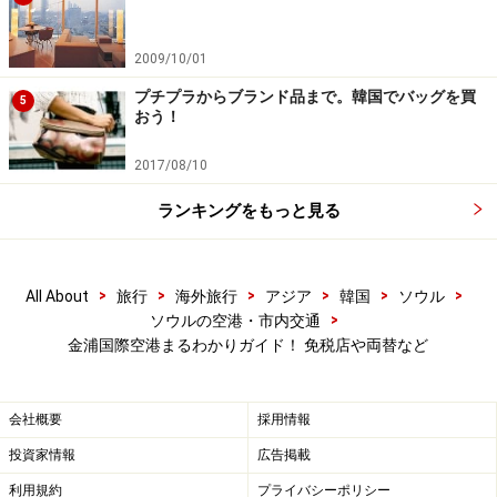
います。有名ブランドの代表的な化粧品アイテムを購入
予定なら、ひととおり取り扱いがあります。
2009/10/01
プチプラからブランド品まで。韓国でバッグを買
5
おう！
2017/08/10
ランキングをもっと見る
市内免税店で買い物した方は、金浦空港の出国審査を終え、
制限区域に入ったらまず最初に免税品を受け取りましょう！
大手免税店のカウンターが並んでいます
>
>
>
>
>
>
All About
旅行
海外旅行
アジア
韓国
ソウル
でも、ジュエリー類やバッグ、コスメ類でも大手ブラン
>
ソウルの空港・市内交通
ドではない場合、金浦国際空港では取り扱いがないもの
金浦国際空港まるわかりガイド！ 免税店や両替など
もあります。事前に自分が欲しいブランドが入店してい
るか、各免税店HPでご確認を！
会社概要
採用情報
投資家情報
広告掲載
利用規約
プライバシーポリシー