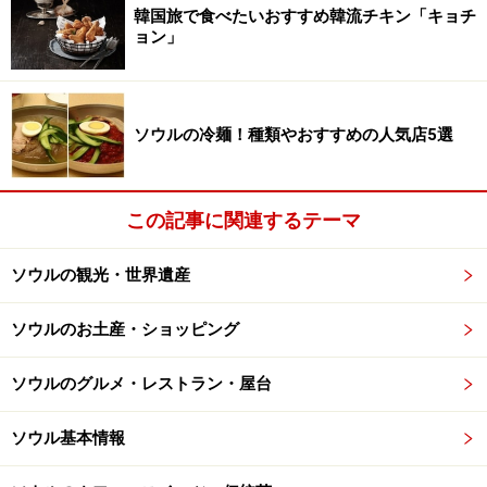
韓国旅で食べたいおすすめ韓流チキン「キョチ
ョン」
ソウル中心部への移動アクセスは、タクシーやリムジンバ
ス、A,REXや地下鉄と多様です
やはりソウル市内にあるだけに、中心部までの距離・移
動時間ともに短くて済むのは金浦空港。特に、夜遅めの
ソウルの冷麺！種類やおすすめの人気店5選
到着や、荷物が多い場合も、仁川国際空港からタクシー
に乗車するのと比べれば、約半分程度の乗車料金となる
この記事に関連するテーマ
ので、これも大きなメリットの一つでしょう。また、金
浦国際空港は比較的小さい空港のため、巨大ハブ空港仁
ソウルの観光・世界遺産
川空港のように、空港内で迷うということはあまりあり
ません。
ソウルのお土産・ショッピング
ソウルのグルメ・レストラン・屋台
規模は小さいですが、それゆえの便利さがあること、ま
た、ショッピング施設も整っているので、宿泊する予定
ソウル基本情報
の場所や空港までの移動距離を少しでも減らしたい方