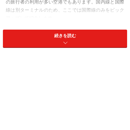
の旅行者の利用が多い空港でもあります。国内線と国際
線は別ターミナルのため、ここでは国際線のみをピック
アップして紹介します。
＜目次＞
続きを読む
金浦国際空港利用のメリット
金浦空港の免税店
お土産の買い忘れはロッテモールで
金浦空港のラウンジ