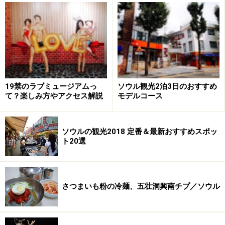
合います！
金浦国際空港利用のメリットは、なんといってもソウル
中心部まで短時間で行けること。A'REX（空港鉄道）乗
車で、ソウル駅まで約20分、弘大入口（ホンデイック）
までなら約13分という速さ。地下鉄9号線の場合、「金
浦空港（キンポゴンハ
19禁のラブミュージアムっ
ソウル観光2泊3日のおすすめ
ン/&#44608;&#54252;&#44277;&#54637;）」駅から
て？楽しみ方やアクセス解説
モデルコース
「高速ターミナル
(&#44256;&#49549;&#48260;&#49828;&#53552;&#4812
ソウルの観光2018 定番＆最新おすすめスポッ
0;&#45328;)」駅まで約28分、5号線は「金浦空港」駅か
ト20選
ら「鍾路３街（チョンノサム
ガ/&#51333;&#47196;&#65299;&#44032;」駅まで約42
分の距離です。タクシーを利用する場合は、ソウル駅周
さつまいも粉の冷麺、五壮洞興南チプ／ソウル
辺までは約40分ほどです。