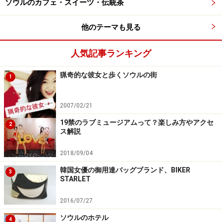
ソウルのカフェ・スイーツ・伝統茶
は、金浦空港利用を考えてみてもいいかもしれません
ね。
他のテーマも見る
＞＞＞
金浦空港からソウル市内へのアクセス
人気記事ランキング
猟奇的な彼女と歩くソウルの街
1
金浦空港の免税店はどう利用する？
2007/02/21
19禁のラブミュージアムって？楽しみ方やアクセ
2
ス解説
2019年にオープンしたばかりの新羅免税店。酒類・たばこ店
2018/09/04
は新羅免税店の単独運営です
韓国女優の御用達バッグブランド、BIKER
3
さて、楽しみなのが免税店でのショッピングですね。金
STARLET
浦国際空港には、
ロッテ免税店
や
新羅免税店
などがあり
2016/07/27
ます。香水や化粧品、サングラスなどのファッションア
クセサリーから、酒類や紅参などの食品類まで販売して
ソウルのホテル
4