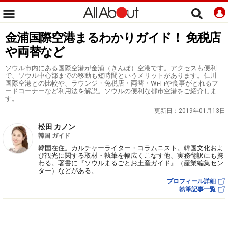
金浦国際空港まるわかりガイド！ 免税店
や両替など
ソウル市内にある国際空港が金浦（きんぽ）空港です。アクセスも便利
で、ソウル中心部までの移動も短時間というメリットがあります。仁川
国際空港との比較や、ラウンジ・免税店・両替・Wi-Fiや食事がとれるフ
ードコーナーなど利用法を解説。ソウルの便利な都市空港をご紹介しま
す。
更新日：
2019年01月13日
松田 カノン
韓国 ガイド
韓国在住。カルチャーライター・コラムニスト。韓国文化およ
び観光に関する取材・執筆を幅広くこなす他、実務翻訳にも携
わる。著書に『ソウルまるごとお土産ガイド』（産業編集セン
ター）などがある。
プロフィール詳細
執筆記事一覧