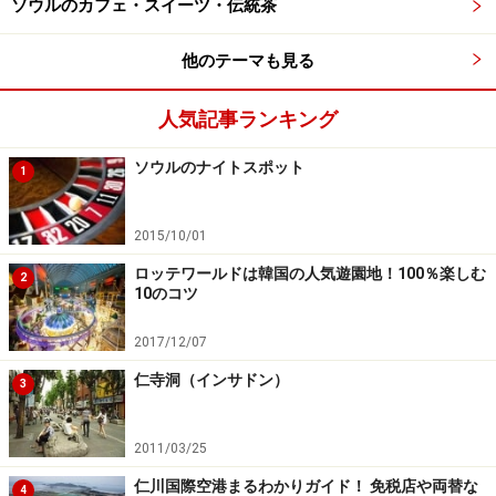
ソウルのカフェ・スイーツ・伝統茶
他のテーマも見る
人気記事ランキング
ソウルのナイトスポット
1
2015/10/01
ロッテワールドは韓国の人気遊園地！100％楽しむ
2
10のコツ
2017/12/07
仁寺洞（インサドン）
3
2011/03/25
仁川国際空港まるわかりガイド！ 免税店や両替な
4