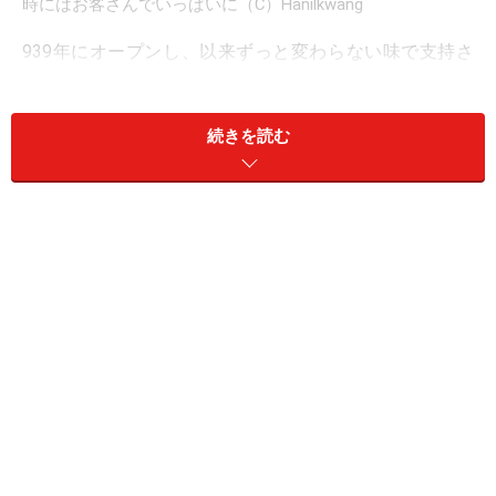
時にはお客さんでいっぱいに（C）Hanilkwang
939年にオープンし、以来ずっと変わらない味で支持さ
れている韓一館。全国各地から旬の食材を集めて作ると
いう韓定食のコース料理をはじめ、プルコギが美味しい
続きを読む
と評判です。濃すぎない味付けで、柔らかいプルコギは
そのまま食べても、ごはんと食べても美味。お肉の質や
味付けで、全然味わいが変わるプルコギ料理ですが、こ
のお店のものは日本人の口に良く合います。
韓国の歴代大統領も通ったという名店で、イ・スンマ
ン、パク・チョンヒ大統領をはじめ、最近ではイ・ミョ
ンバク大統領も訪れています。また、芸能人の常連客も
とても多く、店内にはサインがずらり。清潔で洗練され
た店の雰囲気と、上質の味わいが保証されているだけ
に、ビジネスでの商談や接待のほか、婚約、誕生日など
の祝い席に利用する人も多いようです。家族旅行でソウ