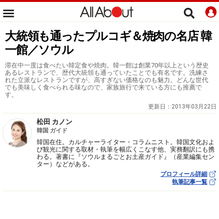
大統領も通ったプルコギ＆焼肉の名店 韓
一館／ソウル
滞在中一度は食べたい韓定食や焼肉。韓一館は創業70年以上という歴史
あるレストランで、歴代大統領も通っていたことでも有名です。洗練さ
れた立派なレストランですが、高すぎない価格なのも魅力。どんな世代
でも美味しく食べられる味なので、家族旅行で来ている方にも推薦で
す。
更新日：
2013年03月22日
松田 カノン
韓国 ガイド
韓国在住。カルチャーライター・コラムニスト。韓国文化およ
び観光に関する取材・執筆を幅広くこなす他、実務翻訳にも携
わる。著書に『ソウルまるごとお土産ガイド』（産業編集セン
ター）などがある。
プロフィール詳細
執筆記事一覧