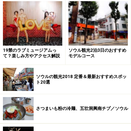
アクセス：地下鉄3号線「狎鴎亭/アックジョ
ン/&#50517;&#44396;&#51221;/Apgujeong」駅 2番出口
を出て反対方向に直進、1本目の角を左折。さらに400メ
ートルほど進み、大通りに出たら右折すぐ右側。
TEL：02-1577-9963
営業時間：11:30～21:30
19禁のラブミュージアムっ
ソウル観光2泊3日のおすすめ
定休日：旧盆・旧正月（各当日1日のみ）
て？楽しみ方やアクセス解説
モデルコース
メニュー：プルコギ27,000ウォン（200g/1人前）/龍コ
ース67,000ウォン
ソウルの観光2018 定番＆最新おすすめスポッ
ト20選
※記事内容は執筆時点のものです。最新の内容をご確認くださ
い。
※海外を訪れる際には最新情報の入手に努め、「
外務省 海外安全
ホームページ
」を確認するなど、安全確保に十分注意を払ってく
ださい。
さつまいも粉の冷麺、五壮洞興南チプ／ソウル