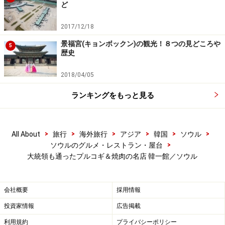
ど
2017/12/18
景福宮(キョンボックン)の観光！８つの見どころや
5
歴史
2018/04/05
ランキングをもっと見る
>
>
>
>
>
>
All About
旅行
海外旅行
アジア
韓国
ソウル
>
ソウルのグルメ・レストラン・屋台
大統領も通ったプルコギ＆焼肉の名店 韓一館／ソウル
会社概要
採用情報
投資家情報
広告掲載
利用規約
プライバシーポリシー