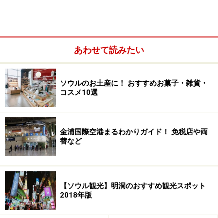
ルに来ている人も、2世代、3世代、皆が美味しく味わえ
るレストランなのでおすすめです。
あわせて読みたい
ソウルのお土産に！ おすすめお菓子・雑貨・
コスメ10選
5階立てのレトロな建物。有名なので、道行く人に尋ねても
教えてくれるはず（C）Hanilkwang
金浦国際空港まるわかりガイド！ 免税店や両
替など
＜DATA＞
■
韓一館/&#54620;&#51068;&#44288;
住所：ソウル市江南区新沙洞619-4/
&#49436;&#50872;&#49884;&#32;&#44053;&#45224;&#
【ソウル観光】明洞のおすすめ観光スポット
2018年版
44396;&#32;&#49888;&#49324;&#46041;&#32;619&#45;
4