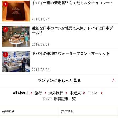
ドバイ土産の新定番!? らくだミルクチョコレート
3
2013/10/27
繊細な日本のパンが地元で人気。ドバイに日本ブ
4
ーム!?
2015/05/03
ドバイの築地!? ウォーターフロントマーケット
5
2018/02/02
ランキングをもっと見る
>
>
>
>
>
All About
旅行
海外旅行
中近東
ドバイ
ドバイ 新着記事一覧
会社概要
採用情報