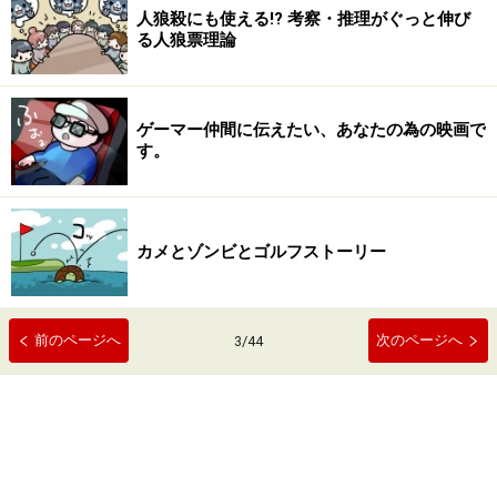
人狼殺にも使える!? 考察・推理がぐっと伸び
る人狼票理論
ゲーマー仲間に伝えたい、あなたの為の映画で
す。
カメとゾンビとゴルフストーリー
前のページへ
次のページへ
3
/
44