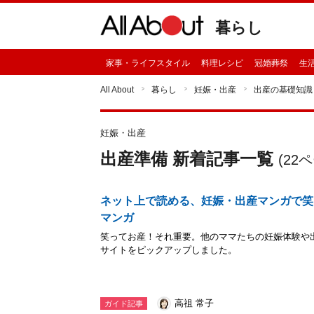
暮らし
家事・ライフスタイル
料理レシピ
冠婚葬祭
生
All About
暮らし
妊娠・出産
出産の基礎知識
妊娠・出産
出産準備 新着記事一覧
(
22
ペ
ネット上で読める、妊娠・出産マンガで笑
マンガ
笑ってお産！それ重要。他のママたちの妊娠体験や
サイトをピックアップしました。
高祖 常子
ガイド記事