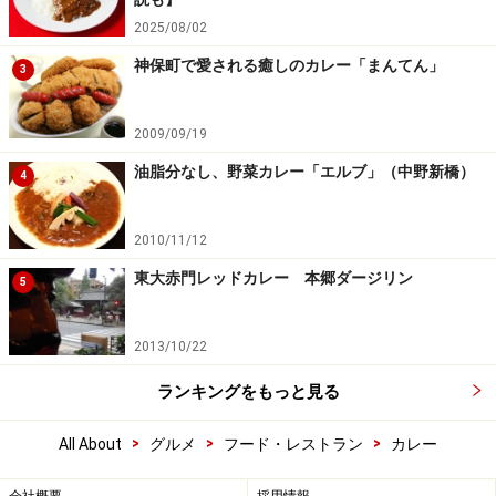
2025/08/02
神保町で愛される癒しのカレー「まんてん」
3
2009/09/19
油脂分なし、野菜カレー「エルブ」（中野新橋）
4
2010/11/12
東大赤門レッドカレー 本郷ダージリン
5
2013/10/22
ランキングをもっと見る
>
>
>
All About
グルメ
フード・レストラン
カレー