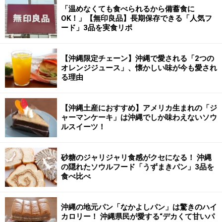
「温めなくても食べられるから備蓄食に
OK！」【無印良品】長期保存できる「人気フ
ード」3品を実食リポ
【沖縄限定チェーン】沖縄で愛される「2つの
オレンジジュース」、懐かしい味が今も愛され
る理由
【沖縄土産におすすめ】アメリカ生まれの「ジ
ャーマンケーキ」は沖縄でしか味わえないソウ
ルスイーツ！
砂糖のジャリジャリ食感がクセになる！ 沖縄
の隠れたソウルフード「うずまきパン」3品を
食べ比べ
沖縄の地元パン「なかよしパン」は驚きのハイ
カロリー！ 沖縄県民が愛する“デカくて甘いパ