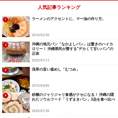
人気記事ランキング
ラーメンのアクセントに、マー油の作り方。
1
2010/03/20
沖縄の地元パン「なかよしパン」は驚きのハイカ
2
ロリー！ 沖縄県民が愛する“デカくて甘いパン”の
正体
2025/07/12
浅草の旨い釜めし「むつみ」
3
2010/04/06
砂糖のジャリジャリ食感がクセになる！ 沖縄の隠
4
れたソウルフード「うずまきパン」3品を食べ比べ
2025/07/26