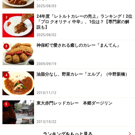
2025/08/03
インドカレーにはアチャール（漬け物）が付き物です。
24年度「レトルトカレーの売上」ランキング！2位
2
「プロ クオリティ 中辛」、1位は？【専門家の解
今回この赤門レッドカレーと一緒にオーダーして出てき
説も】
たのはドラムスティック（ワサビノキ）のアチャールで
2025/08/02
した。ドラムスティックのアチャールはよく南インドの
神保町で愛される癒しのカレー「まんてん」
3
人が食べます。前にチェンナイで私も食べた事もあり、
久しぶりに食べました。日本にはない野菜の食感が面白
いものでした。是非カレーと一緒にアチャールをオーダ
2009/09/19
ーしてみてください。 箸休めにもなりますし、カレーと
油脂分なし、野菜カレー「エルブ」（中野新橋）
4
混ぜて、色んな味を合わせて味わうのがインドカレーの
食べ方でもあります。
2010/11/12
東大赤門レッドカレー 本郷ダージリン
5
最後に赤門を観ながら、チャイを飲んでいると爽快感が
あることに気づきました。赤門レッドカレーにより、汗
2013/10/22
をかき、気分がリセットされています。そこが辛いカレ
ーの良いところです。食べるのに集中できるのは辛いカ
ランキングをもっと見る