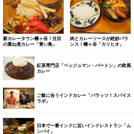
新カレータウン幡ヶ谷！注目
肉とカレーソースが絶妙バラ
の重ね煮カレー「青い鳥」
ンス！幡ヶ谷「カリヒオ」
紅茶専門店「ベッジュマン・バートン」の欧風
カレー
ご飯に合うインドカレー「バラッツ！スパイス
ラボ」
ブラックペッパーは脳の活性化に良いとさ
日本で一番インドに近いインドレストラン「ム
ンバイ」
れている