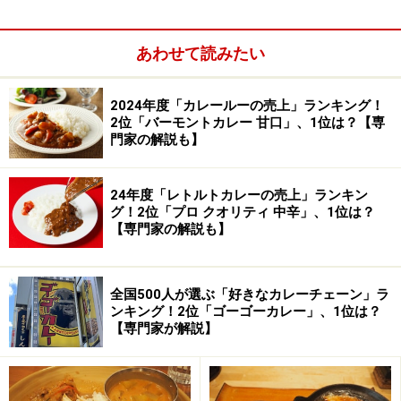
あわせて読みたい
赤門レッドカレー
2024年度「カレールーの売上」ランキング！
2位「バーモントカレー 甘口」、1位は？【専
ダージリンには腕利きのシェフ、ラムさんがいて、店主
門家の解説も】
シャランさんと一緒に赤門レッドカレーの開発をしまし
た。その後赤門レッドカレーが完成したという連絡が入
24年度「レトルトカレーの売上」ランキン
り、食べに行って見ると驚く程の辛さのカレーだったの
グ！2位「プロ クオリティ 中辛」、1位は？
です。しかしまた病み付きになるような、次へ次へとス
【専門家の解説も】
プーンでカレーを掬いたくなる、食べたくなるカレーだ
ったのです。このカレーはブラックペッパーとカイエン
全国500人が選ぶ「好きなカレーチェーン」ラ
ペッパーがたっぷり入っていて、野菜と一緒にペースト
ンキング！2位「ゴーゴーカレー」、1位は？
状になるまでしっかりと炒め上げるカレーなのです。ペ
【専門家が解説】
ースト状になるまで炒めるには大層時間がかかりますの
で、週に１回の水曜日に食べることができるスペシャル
カレーとなっています。