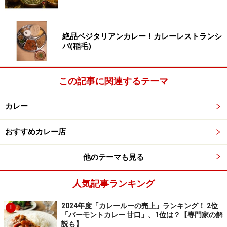
ダージリンのカレーはスパイスの効いたカレーが多いの
ですが、店主シャランさんは本場インドの味の再現をし
絶品ベジタリアンカレー！カレーレストランシ
バ(稲毛)
ていると言っています。辛いと旨いが同時に思えるカレ
ーを作れればクセになる味にもなるらしいです。この赤
門レッドカレーと東大生の関係性を訪ねるとスパイスを
この記事に関連するテーマ
使用するということで考えたことは、このカレーではブ
ラックペッパーが重要なスパイスとなっていて、ブラッ
カレー
クペッパーは脳の活性化にもいいと言われているので東
おすすめカレー店
大生が頭脳明晰になって、これからの日本を背負ってほ
しいという思いから、スパイスブレンドが作ったと話し
他のテーマも見る
ているのが印象的でした。
人気記事ランキング
2024年度「カレールーの売上」ランキング！ 2位
1
ドラムスティック アチャール
「バーモントカレー 甘口」、1位は？【専門家の解
説も】