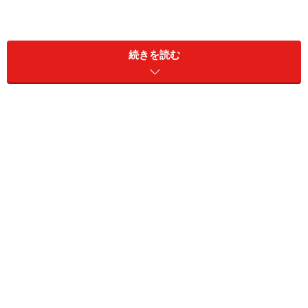
続きを読む
ダージリンは東大赤門を観ながら、本格インド料理を食
べれる乙なお店なのです。そこで私は店主に「せっかく
東大赤門が目の前にあって、赤いカレーの赤門カレーっ
ていうカレー作ってみてはどうか？」と訪ねてみると、
店主のシャランさんは一つ返事で「それ面白いね！」と
言って作る事になったのです。
作るのに時間がかかるため、水曜日のみの
スペシャルカレー