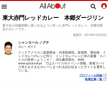
東大赤門レッドカレー 本郷ダージリン
東大生が頭脳明晰に過ごせるように作った赤門レッドカレー。水曜日限
定のカレーです。
更新日：
2013年10月22日
シャンカール ノグチ
カレー ガイド
インドアメリカン貿易商会・代表取締役。貿易商、調合師、イ
ンドカレーのレシピ作り、インドカレーレシピ本の著書「スパ
イスの世界へようこそ！」河出書房新社、WEB :
www.spice.tokyo ではスパイスやイベント情報、新着スパイ
ス等さまざまなカレーにまつわる話が詰まったサイトを運営し
ている。
プロフィール詳細
執筆記事一覧