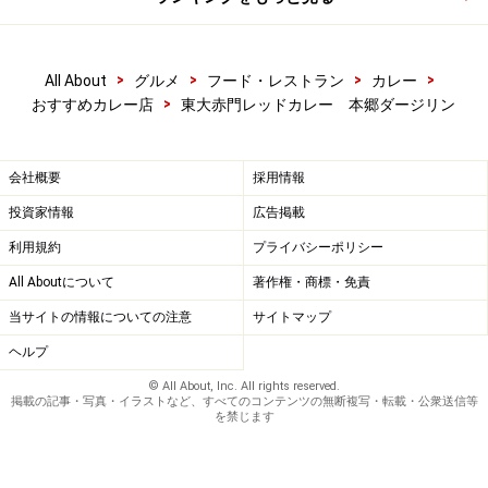
レーが一番じゃないでしょうか。額の汗をハンカチで拭
き、次の現場に向かうとしますか。
>
>
>
>
All About
グルメ
フード・レストラン
カレー
>
おすすめカレー店
東大赤門レッドカレー 本郷ダージリン
店内から見える東大赤門
会社概要
採用情報
投資家情報
広告掲載
■ダージリン 本郷店
利用規約
プライバシーポリシー
・住所：東京都文京区本郷5-26-5
All Aboutについて
著作権・商標・免責
・TEL：03-5684-4448
当サイトの情報についての注意
サイトマップ
・営業時間：11:30～23:00（L.O.22:30）
ヘルプ
・定休日：なし
© All About, Inc. All rights reserved.
・地図：
Yahoo!地図情報
掲載の記事・写真・イラストなど、すべてのコンテンツの無断複写・転載・公衆送信等
を禁じます
※記事内容は執筆時点のものです。最新の内容をご確認くださ