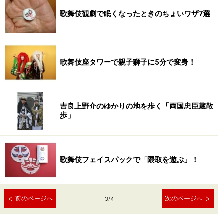
歌舞伎観劇で眠くなったときのちょいワザ7選
歌舞伎座タワーで親子獅子に5分で変身！
吉良上野介のゆかりの地を歩く「両国忠臣蔵散
歩」
歌舞伎フェイスパックで「隈取を遊ぶ」！
前のページへ
次のページへ
3
/
4