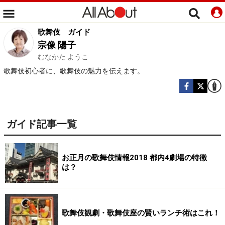
歌舞伎
ガイド
宗像 陽子
むなかた ようこ
歌舞伎初心者に、歌舞伎の魅力を伝えます。
ガイド記事一覧
お正月の歌舞伎情報2018 都内4劇場の特徴
は？
歌舞伎観劇・歌舞伎座の賢いランチ術はこれ！