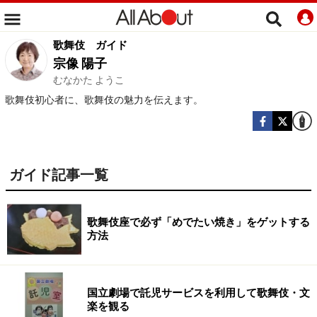
歌舞伎
ガイド
宗像 陽子
むなかた ようこ
歌舞伎初心者に、歌舞伎の魅力を伝えます。
ガイド記事一覧
歌舞伎座で必ず「めでたい焼き」をゲットする
方法
国立劇場で託児サービスを利用して歌舞伎・文
楽を観る