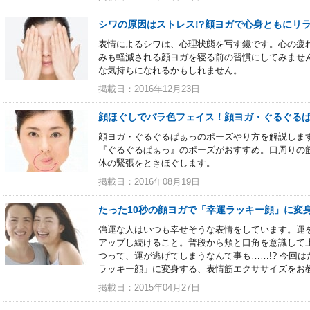
シワの原因はストレス!?顔ヨガで心身ともにリ
表情によるシワは、心理状態を写す鏡です。心の疲
みも軽減される顔ヨガを寝る前の習慣にしてみませ
な気持ちになれるかもしれません。
掲載日：2016年12月23日
顔ほぐしでバラ色フェイス！顔ヨガ・ぐるぐる
顔ヨガ・ぐるぐるぱぁっのポーズやり方を解説しま
『ぐるぐるぱぁっ』のポーズがおすすめ。口周りの
体の緊張をときほぐします。
掲載日：2016年08月19日
たった10秒の顔ヨガで「幸運ラッキー顔」に変
強運な人はいつも幸せそうな表情をしています。運
アップし続けること。普段から頬と口角を意識して
つって、運が逃げてしまうなんて事も……!? 今回は
ラッキー顔」に変身する、表情筋エクササイズをお
掲載日：2015年04月27日