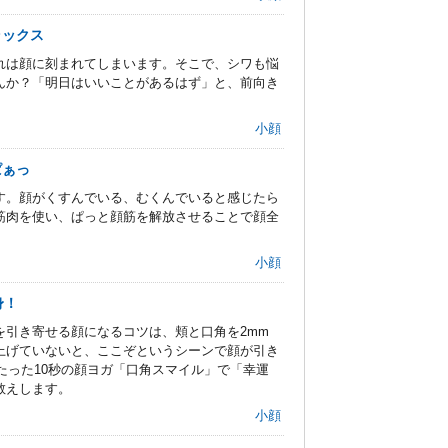
ラックス
れは顔に刻まれてしまいます。そこで、シワも悩
んか？「明日はいいことがあるはず」と、前向き
小顔
ぱぁっ
す。顔がくすんでいる、むくんでいると感じたら
筋肉を使い、ぱっと顔筋を解放させることで顔全
小顔
身！
を引き寄せる顔になるコツは、頬と口角を2mm
上げていないと、ここぞというシーンで顔が引き
たった10秒の顔ヨガ「口角スマイル」で「幸運
教えします。
小顔