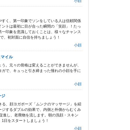
小顔
やすく、第一印象でソンをしている人は信頼関係
イントは最初に目が合った瞬間の「笑顔」！たっ
第一印象を意識しておくことは、様々なチャンス
ガで、初対面に自信を持ちましょう！
小顔
スマイル
ょう。元々の骨格は変えることができませんが、
ヨガで、キュっと引き締まった憧れの小顔を手に
小顔
ージ
きる、顔ヨガポーズ「ムンクのマッサージ」を紹
ージするダブルの効果で、内側と外側からむくみ
を促進し、老廃物を流します。朝の洗顔・スキン
、1日をスタートしましょう！
小顔