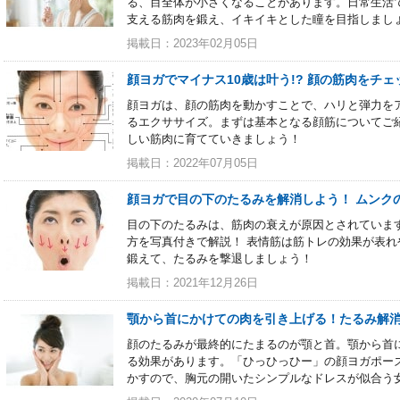
る、目全体が小さくなることがあります。日常生活
支える筋肉を鍛え、イキイキとした瞳を目指しまし
掲載日：2023年02月05日
顔ヨガでマイナス10歳は叶う!? 顔の筋肉をチェ
顔ヨガは、顔の筋肉を動かすことで、ハリと弾力を
るエクササイズ。まずは基本となる顔筋についてご
しい筋肉に育てていきましょう！
掲載日：2022年07月05日
顔ヨガで目の下のたるみを解消しよう！ ムンク
目の下のたるみは、筋肉の衰えが原因とされていま
方を写真付きで解説！ 表情筋は筋トレの効果が表
鍛えて、たるみを撃退しましょう！
掲載日：2021年12月26日
顎から首にかけての肉を引き上げる！たるみ解
顔のたるみが最終的にたまるのが顎と首。顎から首
る効果があります。「ひっひっひー」の顔ヨガポー
かすので、胸元の開いたシンプルなドレスが似合う