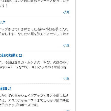
では動かさない方向に眼球をぐーっと使って目を
ょう！
小顔
ック
アップさせて引き締まった若顔&小顔を手に入れ
紹介します。なりたい顔を強くイメージして若々
小顔
の顔の効果とは
す。今回は顔ヨガ・ムンクの「叫び」の顔のやり
れやすいパーツなので、今日から目の下の筋肉を
小顔
消顔ヨガ
にかけての肉をシェイプアップすると小顔に見え
ズは、デコルテからバストまでしっかり筋肉を動
女子力アップのポーズです。