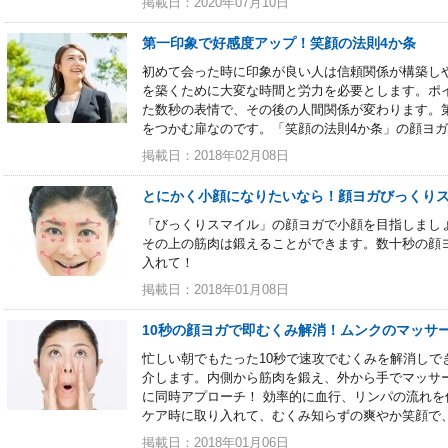
掲載日：2020年07月10日
第一印象で好感度アップ！笑顔の法則4か条
初めて会った時に印象が良い人は信頼関係が構築し
を築くために大変な時間と労力を必要とします。ポ
た数秒の表情で、その後の人間関係が変わります。
をつかむ扉なのです。「笑顔の法則4か条」の顔ヨ
掲載日：2018年02月08日
とにかく小顔になりたいなら！顔ヨガびっくり
「びっくりスマイル」の顔ヨガで小顔を目指しまし
その上の筋肉は鍛えることができます。数十秒の顔
入れて！
掲載日：2018年01月08日
10秒の顔ヨガで即むくみ解消！ムンクのマッサ
忙しい朝でもたった10秒で速攻でむくみを解消しで
介します。内側から筋肉を鍛え、外から手でマッサ
に同時アプローチ！ 効率的に血行、リンパの流れ
ケア時に取り入れて、むくみ知らずの爽やか笑顔で
掲載日：2018年01月06日