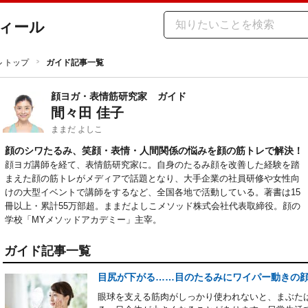
ィール
ル トップ
ガイド記事一覧
顔ヨガ・表情筋研究家
ガイド
間々田 佳子
ままだ よしこ
顔のシワたるみ、笑顔・表情・人間関係の悩みを顔の筋トレで解決！
顔ヨガ講師を経て、表情筋研究家に。自身のたるみ顔を改善した経験を踏
まえた顔の筋トレがメディアで話題となり、大手企業の社員研修や女性向
けの大型イベントで講師をするなど、全国各地で活動している。著書は15
冊以上・累計55万部超。ままだよしこメソッド株式会社代表取締役。顔の
学校「MYメソッドアカデミー」主宰。
ガイド記事一覧
目尻が下がる……目のたるみにワイパー動きの
眼球を支える筋肉がしっかり使われないと、まぶた