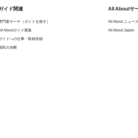
ガイド関連
All Abou
専門家サーチ（ガイドを探す）
All About ニュー
All Aboutガイド募集
All About Japan
ガイドへの仕事・取材依頼
国民の決断