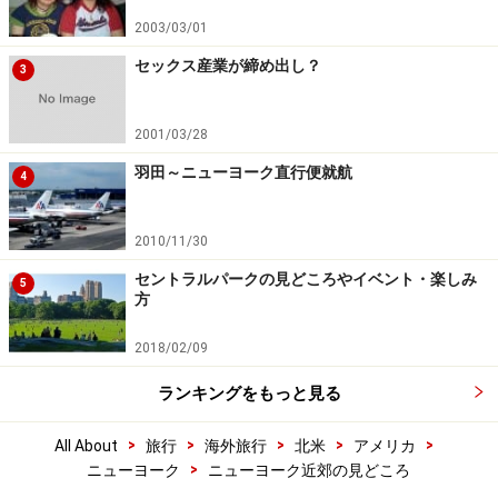
2003/03/01
セックス産業が締め出し？
3
2001/03/28
羽田～ニューヨーク直行便就航
4
2010/11/30
セントラルパークの見どころやイベント・楽しみ
5
方
2018/02/09
ランキングをもっと見る
>
>
>
>
>
All About
旅行
海外旅行
北米
アメリカ
>
ニューヨーク
ニューヨーク近郊の見どころ