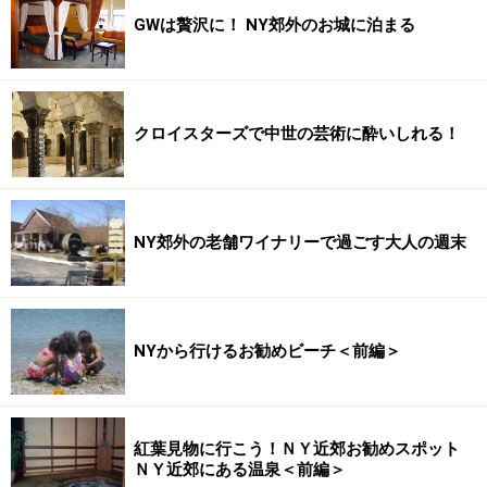
GWは贅沢に！ NY郊外のお城に泊まる
クロイスターズで中世の芸術に酔いしれる！
NY郊外の老舗ワイナリーで過ごす大人の週末
NYから行けるお勧めビーチ＜前編＞
紅葉見物に行こう！ＮＹ近郊お勧めスポット
ＮＹ近郊にある温泉＜前編＞