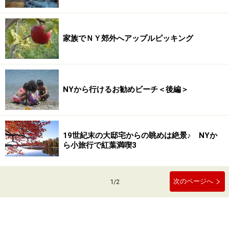
家族でＮＹ郊外へアップルピッキング
NYから行けるお勧めビーチ＜後編＞
19世紀末の大邸宅からの眺めは絶景♪ NYか
ら小旅行で紅葉満喫3
次のページへ
1
/
2