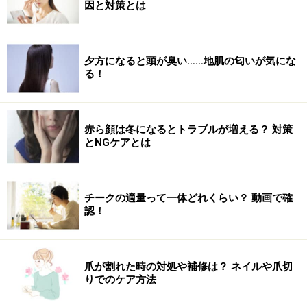
因と対策とは
夕方になると頭が臭い……地肌の匂いが気にな
る！
赤ら顔は冬になるとトラブルが増える？ 対策
とNGケアとは
チークの適量って一体どれくらい？ 動画で確
認！
爪が割れた時の対処や補修は？ ネイルや爪切
りでのケア方法