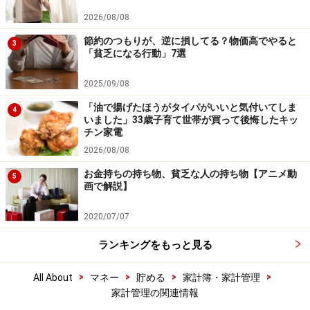
2026/08/08
節約のつもりが、逆に損してる？物価高でやると
3
「貧乏になる行動」7選
2025/09/08
「油で揚げたほうがタイパがいいと気付いてしま
4
いました」33歳子育て世帯が買って後悔したキッ
チン家電
2026/08/08
お金持ちの持ち物、貧乏な人の持ち物【アニメ動
5
画で解説】
2020/07/07
ランキングをもっと見る
>
>
>
>
All About
マネー
貯める
家計簿・家計管理
家計管理の関連情報