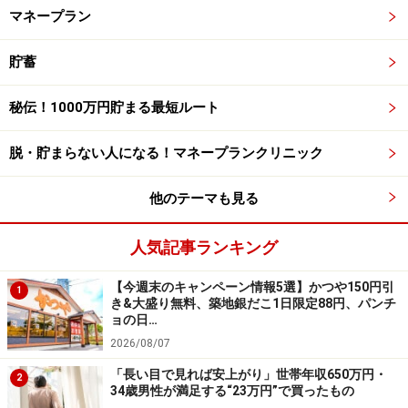
マネープラン
貯蓄
秘伝！1000万円貯まる最短ルート
脱・貯まらない人になる！マネープランクリニック
他のテーマも見る
人気記事ランキング
【今週末のキャンペーン情報5選】かつや150円引
1
き&大盛り無料、築地銀だこ1日限定88円、パンチ
ョの日…
2026/08/07
「長い目で見れば安上がり」世帯年収650万円・
2
34歳男性が満足する“23万円”で買ったもの