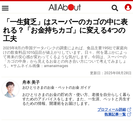
「一生貧乏」はスーパーのカゴの中に表
れる？「お金持ちカゴ」に変える4つの
工夫
2025年8月の帝国データバンクの調査によれば、食品主要195社で家庭向
けの飲食料品1010品目が値上がりしています。日々、何を選ぶかによっ
て将来の安心感が変わってくるような気がします。今回は、スーパーの
「カゴの中身」から見えるお金との向き合い方について考えてみましょ
う。※サムネイル画像：amanaimages
更新日：
2025年08月28日
舟本 美子
おひとりさまのお金・ペットのお金 ガイド
おひとりさまのお金の貯め方・使い方、老後を自分らしく暮ら
すためのアドバイスをします。また、一生涯、ペットと共生す
るための情報、開運術をお届けします。
プロフィール詳細
執筆記事一覧