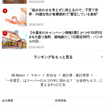
2025/09/08
「組み合わせを考えずに使えるので」子育て世
●「お金持ちカゴ」になるための工夫3：まとめ買いと冷
4
帯・30歳女性が食費節約で“重宝している食材”
凍保存を習慣にする
「食材を買っても食べ切れないから……」と総菜だけです
2026/08/07
ませる人もいますが、実はまとめ買いと冷凍保存を組み
【今週末のキャンペーン情報5選】かつや150円引
5
き&大盛り無料、築地銀だこ1日限定88円、パンチ
合わせれば無駄を減らせます。肉や魚、野菜を小分けに
ョの日…
して冷凍すれば長持ちし、買い物回数も減少。衝動買い
2026/08/07
を防ぎ、結果的に食費の安定につながります。
ランキングをもっと見る
●「お金持ちカゴ」になるための工夫4：調味料は“安物
買い”をしない
>
>
>
>
All About
マネー
貯める
家計簿・家計管理
調味料には種類が多く、つい買いそろえたくなります
「一生貧乏」はスーパーのカゴの中に表れる？「お金持ちカゴ」に
が、結局使い切れずに余らせてしまうケースも少なくあ
変える4つの工夫
りません。そこで意識したいのは、みそ・しょうゆ・み
りん・砂糖・塩といった基本調味料に絞ること。その
会社概要
採用情報
際、品質は厳選しましょう。質のよい調味料は、素材の