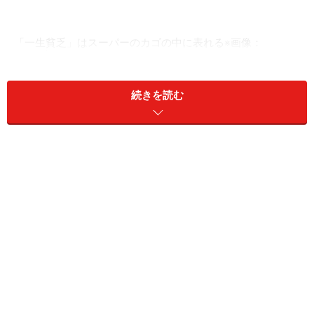
「一生貧乏」はスーパーのカゴの中に表れる※画像：
amanaimages
「貧乏カゴ」と「お金持ちカゴ」の違い
続きを読む
買い物かごにどんな食品が入っているかを見ると、その
人の暮らしぶりやお金の使い方がなんとなく想像できま
す。食材の選び方1つで、「この人は健康や家計をきち
んと考えているな」と思えることもあれば、「これはち
ょっともったいない買い方かも」と感じることもありま
す。
例えば、夕方のスーパーで見かける「貧乏カゴ」には、
菓子パンやお菓子、清涼飲料水、総菜といった、調理に
手間がかからず、すぐに食べられる食品が詰め込まれて