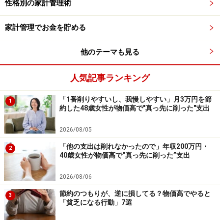
性格別の家計管理術
の工夫をご紹介します。
家計管理でお金を貯める
●「お金持ちカゴ」になるための工夫1：飲み物は「買
う」から「作る」へ
他のテーマも見る
麦茶や緑茶をペットボトルで買うと手軽ですが、毎日続
人気記事ランキング
けるとコストがかさみます。ティーバッグを使って自宅
で煮出せば、数十円で何杯も作れて経済的。健康面でも
「1番削りやすいし、我慢しやすい」月3万円を節
1
安心で、小さな習慣の積み重ねが大きな節約につながり
約した48歳女性が物価高で"真っ先に削った"支出
ます。
2026/08/05
●「お金持ちカゴ」になるための工夫2：加工品より素材
「他の支出は削れなかったので」年収200万円・
2
40歳女性が物価高で“真っ先に削った”支出
を選ぶ
冷凍パスタや餃子などの加工食品は便利ですが、割高に
2026/08/06
なりがちです。野菜やひき肉を買って調理すれば、費用
節約のつもりが、逆に損してる？物価高でやると
3
を抑えられるだけでなく保存やアレンジの幅も広がりま
「貧乏になる行動」7選
す。栄養バランスもとりやすく、健康面でもプラスに。