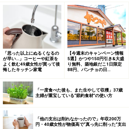
冒頭でご紹介した帝国データバンクの1010品目の値上食
品の内訳は、
・調味料（470品目）
・乳製品（281品目）
・加工食品（109品目）
「思った以上にぬるくなるの
【今週末のキャンペーン情報
・酒類・飲料（88品目）
が早い…」コーヒーや紅茶を
5選】かつや150円引き&大盛
よく飲む49歳女性が買って後
り無料、築地銀だこ1日限定
・菓子（17品目）
悔したキッチン家電
88円、パンチョの日…
・原材料（45品目）
食費の中身が偏っていれば、影響はより大きくなるでし
「一度食べた後も、また生やして収穫」37歳
主婦が重宝している“節約食材”の使い方
ょう。
一方で「お金持ちカゴ」には、旬の野菜や果物、まとめ
「他の支出は削れなかったので」年収200万
買いした肉や魚、調味料といった“調理前の食材”が並び
円・40歳女性が物価高で“真っ先に削った”支出