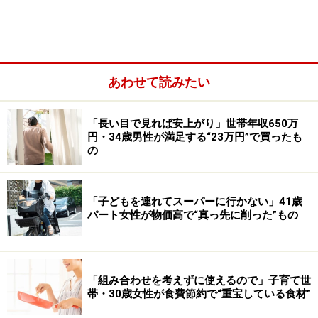
いることが多いです。便利ではあるものの、糖質や脂質
が多く栄養バランスに欠け、健康リスクが高い点も無視
できません。しかも、多くは数日で消費してしまい、コ
スト効率も悪いのが実情です。この傾向は、最近の“値上
げ”とも無関係ではありません。
あわせて読みたい
「長い目で見れば安上がり」世帯年収650万
円・34歳男性が満足する“23万円”で買ったも
の
「子どもを連れてスーパーに行かない」41歳
パート女性が物価高で“真っ先に削った”もの
「組み合わせを考えずに使えるので」子育て世
帯・30歳女性が食費節約で“重宝している食材”