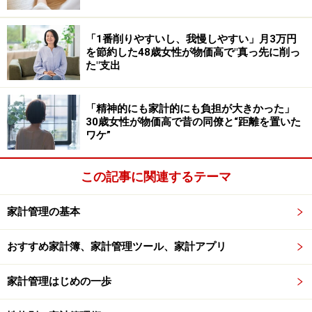
ます。麦茶もペットボトルではなくティーバッグを選
び、自宅で煮出して作れば、一袋で数十杯分になりコス
「1番削りやすいし、我慢しやすい」月3万円
パは圧倒的に高いと言えます。つまり「お金持ちカゴ」
を節約した48歳女性が物価高で"真っ先に削っ
とは、ぜいたく品を詰め込むカゴではなく、健康と家計
た"支出
を両立させるための工夫や計画性が詰まったカゴなので
す。
「精神的にも家計的にも負担が大きかった」
30歳女性が物価高で昔の同僚と“距離を置いた
ワケ”
野菜や果物は季節や天候の影響で価格が上下することは
ありますが、基本的には比較的安定しています。それに
この記事に関連するテーマ
比べ、加工食品など値上げの対象となりやすい商品は、
今後さらに価格が上がる可能性が高く、家計に与える負
家計管理の基本
担も大きくなります。
おすすめ家計簿、家計管理ツール、家計アプリ
「お金持ちカゴ」になるための工夫4つ
家計管理はじめの一歩
では、どうすれば「貧乏カゴ」から「お金持ちカゴ」に
変えられるのでしょうか。今日から取り入れやすい4つ