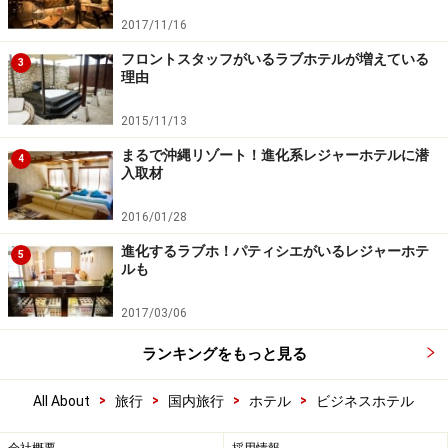
2017/11/16
フロントスタッフがいるラブホテルが増えている
3
理由
2015/11/13
まるで沖縄リゾート！進化系レジャーホテルに潜
4
入取材
2016/01/28
進化するラブホ！パティシエがいるレジャーホテ
5
ルも
2017/03/06
ランキングをもっと見る
>
>
>
>
All About
旅行
国内旅行
ホテル
ビジネスホテル