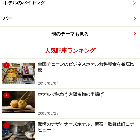
ホテルのバイキング
無料朝食なのに嬉しいブッフェスタイル
バー
野菜への気遣いも嬉しい限り。煮物や焼き魚など、これ
ぞ朝食！ といったご飯がすすむメニューが用意されてお
他のテーマも見る
り好評を博しています。
人気記事ランキング
朝食時に無料開放される自販機
全国チェーンのビジネスホテル無料朝食を徹底比
1
較
カップドリンクの自動販売機が朝食時には無料
になるの
も、宿泊者にとって嬉しい特徴の一つです。
2016/03/07
ホテルで味わう大阪名物の串揚げ
2
スーパーホテルオフィシャルサイト朝食紹介
2008/03/25
さぁ残りの２チェーンはどのような内容でしょうか！？
驚愕のデザイナーズホテル、新宿・歌舞伎町にデ
3
ビュー
※記事内容は執筆時点のものです。最新の内容をご確認くださ
い。