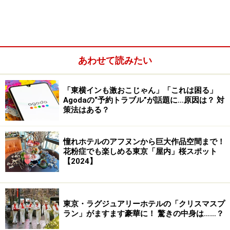
ン」「ルートイン」「スーパーホテル」「コンフォート
ホテル」
は無料で提供されています。
今回は、全国各地のビジネスホテルでたくさんの朝食を
あわせて読みたい
食べ歩いてきたホテル評論家のガイドが、上記4つの大
手ビジネスホテルチェーンで提供されている無料朝食の
「東横インも激おこじゃん」「これは困る」
特徴をお伝えします。
Agodaの“予約トラブル”が話題に…原因は？ 対
まずは、東横インの無料朝食を紹介しましょう！
策法はある？
憧れホテルのアフヌンから巨大作品空間まで！
東横イン パンはもちろん炊き込みご飯な
花粉症でも楽しめる東京「屋内」桜スポット
ども魅力
【2024】
東京・ラグジュアリーホテルの「クリスマスプ
パンも人気の東横イン無料朝食
ラン」がますます豪華に！ 驚きの中身は……？
東横インは、全国に約250店舗展開されている代表的な