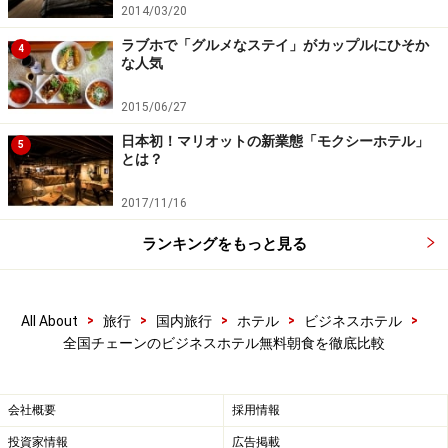
2014/03/20
ラブホで「グルメなステイ」がカップルにひそか
4
次のページへ
1
/
2
な人気
2015/06/27
日本初！マリオットの新業態「モクシーホテル」
5
とは？
2017/11/16
ランキングをもっと見る
>
>
>
>
>
All About
旅行
国内旅行
ホテル
ビジネスホテル
全国チェーンのビジネスホテル無料朝食を徹底比較
会社概要
採用情報
投資家情報
広告掲載