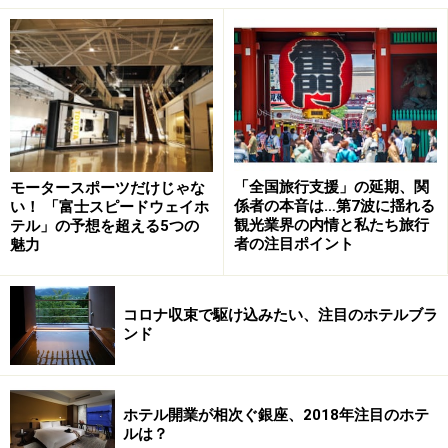
ビジネスホテルチェーンです。そんな東横インの無料朝
食は
“お母さんの優しい味” “あったかい手作り”
をコンセ
プトに、おにぎりに簡単なおかずや味噌汁の他、パンも
提供されています。
店舗によっては炊き込みご飯も！
「全国旅行支援」の延期、関
モータースポーツだけじゃな
係者の本音は…第7波に揺れる
い！ 「富士スピードウェイホ
観光業界の内情と私たち旅行
テル」の予想を超える5つの
採れたて野菜や地元米など「その土地ならでは」の素材
者の注目ポイント
魅力
をふんだんに取り入れて作られています。店舗によって
はカレーや炊き込みご飯、ちらし寿司なども日替わりで
提供されているケースもあります。
コロナ収束で駆け込みたい、注目のホテルブラ
ンド
明るい朝食会場
ホテル開業が相次ぐ銀座、2018年注目のホテ
何より明るい開放的なスペースで楽しめるのは魅力で
ルは？