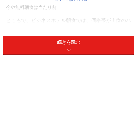
今や無料朝食は当たり前
ところで、ビジネスホテル朝食では、価格帯が上位のハ
イクラスなホテルほど有料、低廉なホテルほど無料とい
う「逆転現象」が見られます。有料で提供する理由は、
続きを読む
ハイクラスホテルのイメージに合わせた朝食の提供は、
それなりのクオリティが必要なので無料では提供できな
いということです。地産地消の食材やご当地名物のメニ
ューなどを展開する例もあります。
一方、無料朝食にもホテルチェーンごと特徴があり、工
夫が凝らされていて充実。それが無料で食べられること
から、利用者の心をつかんでいます。
大手ビジネスホテルチェーンでは、「リッチモンドホテ
ル」や「ドーミーイン」チェーンなどは有料、
「東横イ