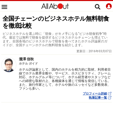
全国チェーンのビジネスホテル無料朝食
を徹底比較
ビジネスホテルを選ぶ時に「朝食」がキメ手になる“ビジホ朝食戦争”時
代。最近では無料で朝食を提供するビジネスホテルチェーンも増えてい
ます。全国各地のビジネスホテルで朝食を食べてきたホテル評論家のガ
イドが、全国チェーンホテルの無料朝食を紹介します。
更新日：
2016年03月07日
瀧澤 信秋
ホテル ガイド
ホテル評論家として、国内のホテルを精力的に取材。利用者目
線でホテル業界全般や、サービス、ホスピタリティ、クレーム
対応、ホテルグルメ等について、ホテル経営者やスタッフなど
への綿密な取材の上、各種媒体を通じて情報を発信している。
また、旅行作家として、ホテルや旅のエッセイなど多数発表、
ファンも多い。
プロフィール詳細
執筆記事一覧