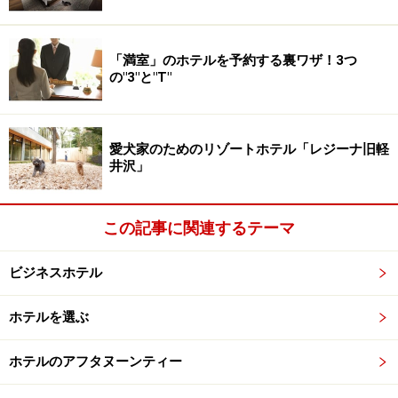
す。
東横インオフィシャルサイト朝食紹介
「満室」のホテルを予約する裏ワザ！3つ
の"3"と"T"
スーパーホテル 充実の健康朝食は嬉しい
愛犬家のためのリゾートホテル「レジーナ旧軽
ブッフェスタイル
井沢」
この記事に関連するテーマ
人気のスーパーホテル健康朝食
ビジネスホテル
スーパーホテルは全国に約110店舗展開、「安全、清
潔、ぐっすり眠れる」がコンセプトの人気チェーンで
ホテルを選ぶ
す。無料朝食は「健康朝食」をテーマに、健康に配慮し
たバランスの良い充実したメニューを展開しています。
ホテルのアフタヌーンティー