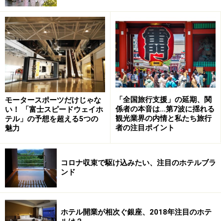
川口駅徒歩2分の好立地「川口ステーション
ホテル」
「全国旅行支援」の延期、関
モータースポーツだけじゃな
明るくゴジャスな雰囲気の廊下
係者の本音は…第7波に揺れる
い！ 「富士スピードウェイホ
観光業界の内情と私たち旅行
テル」の予想を超える5つの
者の注目ポイント
魅力
まず紹介したいのが、
川口駅から徒歩2分
とアクセス抜
群な
「川口ステーションホテル」
です。建物は経年感あ
コロナ収束で駆け込みたい、注目のホテルブラ
りますが、館内、客室はキレイにリニューアルされてい
ンド
ます。
ホテル開業が相次ぐ銀座、2018年注目のホテ