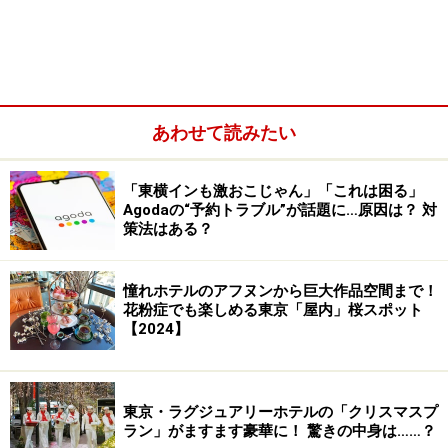
東京都に隣接しながらも、埼玉県ということでリーズナ
ブルに予約できるホテルが多いのが川口です。
上野駅か
ら京浜東北線で約20分、赤羽駅からならば1駅4分
とアク
セス抜群です。
あわせて読みたい
「東横インも激おこじゃん」「これは困る」
Agodaの“予約トラブル”が話題に…原因は？ 対
策法はある？
憧れホテルのアフヌンから巨大作品空間まで！
花粉症でも楽しめる東京「屋内」桜スポット
【2024】
東京・ラグジュアリーホテルの「クリスマスプ
ラン」がますます豪華に！ 驚きの中身は……？