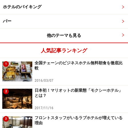
ホテルのバイキング
大浴場も完備！「川口センターホテル」
バー
他のテーマも見る
シティホテルを彷彿とさせるロビー
人気記事ランキング
全国チェーンのビジネスホテル無料朝食を徹底比
ホテルでは大浴場を楽しみたい！という方にオススメな
1
較
のが
「川口センターホテル」
です。高級温泉旅館の雰囲
気すら漂う
「禅（しずか）の湯」
は是非利用したい施設
2016/03/07
です。
日本初！マリオットの新業態「モクシーホテル」
2
とは？
2017/11/16
クオリティの高さを実感する大浴場の更衣室
フロントスタッフがいるラブホテルが増えている
3
理由