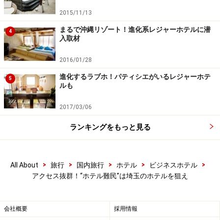
2015/11/13
シティホテルのようなロビーをはじめ、館内は明るく清
潔感があり、存分にホテルステイを楽しめる施設といえ
まるで沖縄リゾート！進化系レジャーホテルに潜
4
入取材
るでしょう。シングルとダブル両ルームとも全室に
シモ
ンズベッド
が導入し快眠を約束します。靴を脱いで利用
2016/01/28
できるフラットルームもおすすめ。
進化するラブホ！パティシエがいるレジャーホテ
5
ルも
2017/03/06
落ち着くフラットルーム
ランキングをもっと見る
川口センターホテル
>
>
>
>
>
All About
旅行
国内旅行
ホテル
ビジネスホテル
埼玉県川口市幸町3丁目7-31
アクセス抜群！“ホテル難民”は埼玉のホテルを狙え
048-259-5500
会社概要
採用情報
次は、東武東上線の志木駅周辺のホテルに注目します！