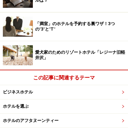
ルは？
スッキリした色合いでまとめられた客室
「満室」のホテルを予約する裏ワザ！3つ
廊下はブラウンを基調に絨毯がエンジ色でゴージャス感
の"3"と"T"
が漂います。一方の客室は、落ち着いた配色に使いやす
いレイアウト。リーズナブルな料金設定が嬉しい駅近の
ホテルです。
愛犬家のためのリゾートホテル「レジーナ旧軽
井沢」
この記事に関連するテーマ
リーズナブルに利用できるのが嬉しい
ビジネスホテル
川口ステーションホテル
埼玉県川口市栄町３丁目２-８
ホテルを選ぶ
電話:048-252-0482
ホテルのアフタヌーンティー