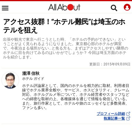
アクセス抜群！“ホテル難民”は埼玉のホ
テルを狙え
出張や観光で東京へ行こうとした時、「ホテルの予約ができない」とい
うことがよく見られるようになりました。東京都心部のホテルが満室
で、今夜泊まる場所がない…と焦る方も、まずはアクセスしやすい隣県の
ホテルに目を向けてみるのはいかがでしょうか？ 今回は埼玉方面のホテ
ルを紹介します。
更新日：
2015年09月09日
瀧澤 信秋
ホテル ガイド
ホテル評論家として、国内のホテルを精力的に取材。利用者目
線でホテル業界全般や、サービス、ホスピタリティ、クレーム
対応、ホテルグルメ等について、ホテル経営者やスタッフなど
への綿密な取材の上、各種媒体を通じて情報を発信している。
また、旅行作家として、ホテルや旅のエッセイなど多数発表、
ファンも多い。
プロフィール詳細
執筆記事一覧