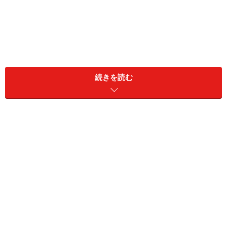
第3回は、池袋からの西武線や東武線、上野東京ライン
からも直通でアクセスできる埼玉方面の穴場ホテルを紹
続きを読む
介したいと思います。
まずは京浜東北線で荒川を渡り、埼玉県へ入った最初の
駅
「川口」
にスポットを当てたいと思います。
ビジネスホテル激戦区の川口
ビルが立ち並ぶ賑やかな川口駅前