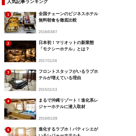
人気記事ランキング
全国チェーンのビジネスホテル
1
無料朝食を徹底比較
2016/03/07
日本初！マリオットの新業態
2
「モクシーホテル」とは？
2017/11/16
フロントスタッフがいるラブホ
3
テルが増えている理由
2015/11/13
まるで沖縄リゾート！進化系レ
4
ジャーホテルに潜入取材
2016/01/28
進化するラブホ！パティシエが
5
いるレジャーホテルも