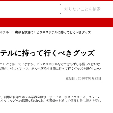
ホテル
出張も快適に！ビジネスホテルに持って行くべきグッズ
ホテルに持って行くべきグッズ
“モノ”が揃っていますが、ビジネスホテルなどでは必ずしも揃ってはいな
論家が、特にビジネスホテルへ宿泊する際に持って行くグッズを紹介したい
更新日：2016年03月22日
材。利用者目線でホテル業界全般や、サービス、ホスピタリティ、クレーム
スタッフなどへの綿密な取材の上、各種媒体を通じて情報を発信している。
...続きを読む
ど多数発表、ファンも多い。