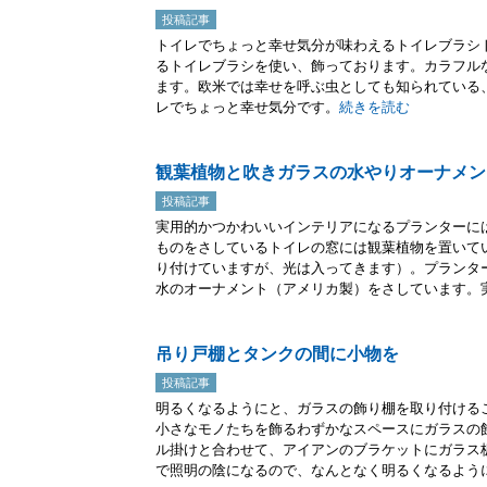
投稿記事
トイレでちょっと幸せ気分が味わえるトイレブラシ
るトイレブラシを使い、飾っております。カラフル
ます。欧米では幸せを呼ぶ虫としても知られている
レでちょっと幸せ気分です。
続きを読む
観葉植物と吹きガラスの水やりオーナメン
投稿記事
実用的かつかわいいインテリアになるプランターに
ものをさしているトイレの窓には観葉植物を置いて
り付けていますが、光は入ってきます）。プランタ
水のオーナメント（アメリカ製）をさしています。実.
吊り戸棚とタンクの間に小物を
投稿記事
明るくなるようにと、ガラスの飾り棚を取り付ける
小さなモノたちを飾るわずかなスペースにガラスの
ル掛けと合わせて、アイアンのブラケットにガラス
で照明の陰になるので、なんとなく明るくなるように.