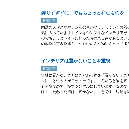
飾りすぎずに、でもちょっと和むものを
投稿記事
陶器の人形とサボテン君の色がマッチしている陶器
気に入っていますトイレはシンプルなインテリアが
のでちょっとトイレに行った時の楽しみがあるとい
の動物の置き物達と、かわいい入れ物に入ったサボテ.
インテリアは置かないことを重視
投稿記事
無駄に置かないことにこだわる物を「置かない」こ
ルに」というのがモットーです。いろいろと物を置
も大変なので、極力シンプルにしています。なので
け！こだわった点は「置かない」ことです。収納は写.