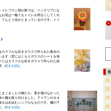
トイレブラシ我が家では、インテリアにな
なお花は一輪でもトイレを明るくしてくれ
、てんとう虫がとまっているのです。トイ
5
ト
はカラフルな吹きガラスで作られた吸水の
います（窓にはくもりガラスのシートを張
ーにはカラフルな吹きガラスで作られた給
..
続きを読む
こまごました小物たち、置き場のなかった
飾り棚を取り付けました。アイアンのタオ
板をはめ込むシンプルなものです。棚の下
..
続きを読む