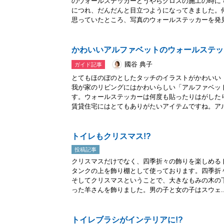
のウォールステッカーどうやらクロスの施工の時に
につれ、だんだんと目立つようになってきました。
思っていたところ、写真のウォールステッカーを発見.
かわいいアルファベットのウォールステッ
國谷 典子
ガイド記事
とてもほのぼのとしたタッチのイラストがかわいい
我が家のリビングにはかわいらしい「アルファベッ
す。ウォールステッカーは何度も貼ったりはがした
賃貸住宅にはとてもありがたいアイテムですね。アル.
トイレもクリスマス!?
投稿記事
クリスマスだけでなく、四季折々の飾りを楽しめる
タンクの上を飾り棚として使っております。四季折
そしてクリスマスということで、大きなもみの木の
った羊さんを飾りました。男の子と女の子はスウェ..
トイレブラシがインテリアに!?