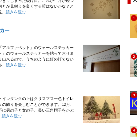
できてしまった裂け目。これが年月が経つ
何とか見栄えを良くする策はないかな？と
..
続きを読む
1
カー
「アルファベット」のウォールステッカー
ト」のウォールステッカーを貼っておりま
2
り出来るので、うちのように釘の打てない
..
続きを読む
3
トイレタンクの上はクリスマス一色トイレ
々の飾りを楽しむことができます。12月、
下に男の子と女の子、長い三角帽子をかぶ
.
続きを読む
4