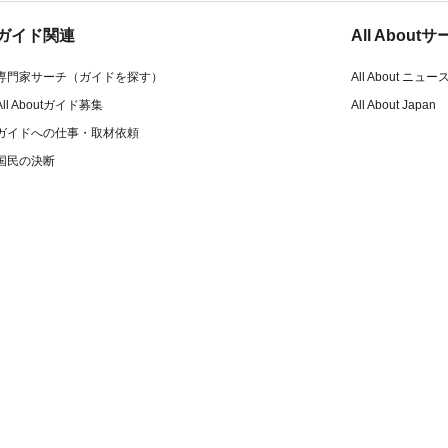
ガイド関連
All Abou
専門家サーチ（ガイドを探す）
All About ニュー
All Aboutガイド募集
All About Japan
ガイドへの仕事・取材依頼
国民の決断