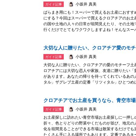
小坂井 真美
ガイド記事
ばらまき用にも！スーパーで買えるお土産におすす
にする？今回はスーパーで買えるクロアチアのお土
の国や土地の人々の日常が垣間見えたり、その土地
行くだけでとてもワクワクしますよね！そんなスーパ.
大切な人に贈りたい、クロアチア愛のモチ
小坂井 真美
ガイド記事
大切な人に贈りたい、クロアチアの愛のモチーフ土
ロアチアには大切な恋人や家族、友達に贈りたい「
があります。あなたの帰りを待ってくれているあの
タル」ザグレブ土産の定番「リツィタル」ひとつめは.
クロアチアでお土産を買うなら、青空市場
小坂井 真美
ガイド記事
お土産探しに訪れたい青空市場お土産探しに一押し
折々、色とりどりの野菜やくだものが並び、地元の
化を垣間見ることができる市場は散策するだけでも
たくさん手に入る場所でもあります。定番であるキーホ