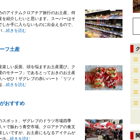
めのアイテムクロアチア旅行のお土産、何
産を紹介したいと思います。スーパーはそ
でしか手に入らないものに出会えるので、
..
続きを読む
ーフ土産
産楽しい反面、頭を悩ますお土産選び。ク
愛のモチーフ」であるとっておきのお土産
人へぜひ！ザグレブの赤いハート「リツィ
..
続きを読む
がおすすめ
のスポット、ザグレブのドラツ市場四季
人々で賑わう青空市場。クロアチアの食文
楽しいですが、お土産にもなるアイテムが
...
続きを読む