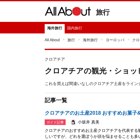
旅行
海外旅行
国内旅行
All About
旅行
海外旅行
ヨーロッパ
クロ
クロアチア
クロアチアの観光・ショッ
これを買えば間違いなしのクロアチア土産をライン
記事一覧
クロアチアのお土産2018 おすすめお菓子&
小坂井 真美
ガイド記事
クロアチアのおすすめお土産クロアチアを代表する
しいですが、どれを選ぼうか頭を悩ませることも多