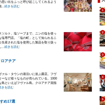
の思い出をふっと呼び起こしてくれるよう
..
続きを読む
1
2
スソルト、塩ソープまで、ニンの塩を使っ
な塩専門店。「塩の町」として知られるニ
り生産された塩を使用した製品を取り扱っ
..
続きを読む
3
クロアチア
ヴァル・タウンの港沿いに並ぶ露店。フヴ
4
ーなど様々なものが売られている。1000
な島といえばフヴァル島。クロアチア屈指
続きを読む
5
すめ17選