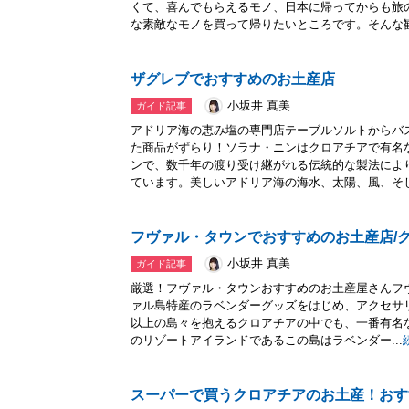
くて、喜んでもらえるモノ、日本に帰ってからも旅
な素敵なモノを買って帰りたいところです。そんな観.
ザグレブでおすすめのお土産店
小坂井 真美
ガイド記事
アドリア海の恵み塩の専門店テーブルソルトからバ
た商品がずらり！ソラナ・ニンはクロアチアで有名
ンで、数千年の渡り受け継がれる伝統的な製法によ
ています。美しいアドリア海の海水、太陽、風、そし.
フヴァル・タウンでおすすめのお土産店/
小坂井 真美
ガイド記事
厳選！フヴァル・タウンおすすめのお土産屋さんフ
ァル島特産のラベンダーグッズをはじめ、アクセサリ
以上の島々を抱えるクロアチアの中でも、一番有名
のリゾートアイランドであるこの島はラベンダー...
スーパーで買うクロアチアのお土産！おす