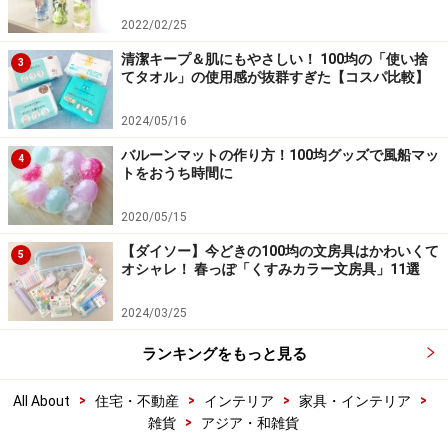
2022/02/25
清潔キープ＆肌にもやさしい！ 100均の「使い捨
3
てタオル」の使用感が抜群すぎた【コスパ比較】
2024/05/16
バルーンマットの作り方！100均グッズで風船マッ
4
トをおうち時間に
2020/05/15
【ダイソー】今どきの100均の文房具はかわいくて
5
オシャレ！ 春っぽ「くすみカラー文房具」11選
2024/03/25
ランキングをもっと見る
>
>
>
>
All About
住宅・不動産
インテリア
家具・インテリア
>
雑貨
アジア・和雑貨