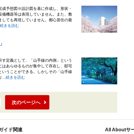
完成予想図※設計図を基に作成し、形状・
設備機器等は表現していません。また、敷
ましても再現していません。都心居住の最
続きを読む
」
示す定義として、「山手線の内側」という
にはあらゆるものが集中して存在し、邸宅
ということができる。しかしその「山手線
..
続きを読む
次のページへ
ガイド関連
All Abou