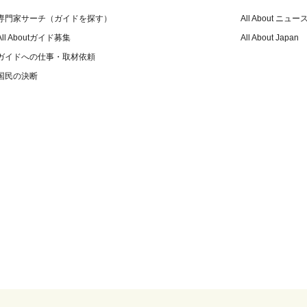
専門家サーチ（ガイドを探す）
All About ニュー
All Aboutガイド募集
All About Japan
ガイドへの仕事・取材依頼
国民の決断