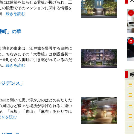
地には建築を知らせる看板が掲げられ、工
この段階でそのマンションに関する情報を
1
..
続きを読む
番町」の華
2
う地名の由来は、江戸城を警護する目的に
と。ちなみにその「大番組」は創設当初一
一番町から六番町に引き継がれているのだ
..
続きを読む
レジデンス」
の街と聞いて思い浮かぶのはどのあたりだ
の周辺など様々な場所が挙げられるに違い
が、「赤坂」「青山」「麻布」あたりでは
続きを読む