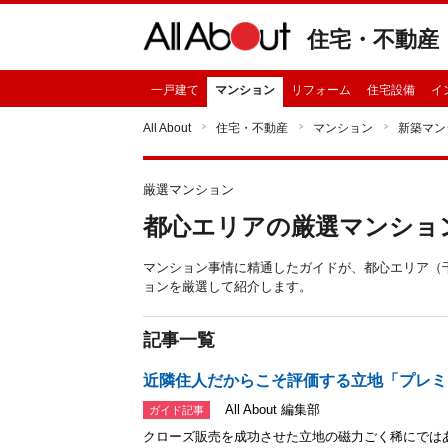
住宅・不動産
一戸建て
マンション
リフォーム
住宅設備
イ
All About
住宅・不動産
マンション
新築マン
厳選マンション
都心エリアの厳選マンショ
マンション事情に精通したガイドが、都心エリア（
ョンを厳選して紹介します。
記事一覧
近隣住人だからこそ評価する立地「プレミ
All About 編集部
ガイド記事
クローズ販売を成功させた立地の磁力ごく稀にでは