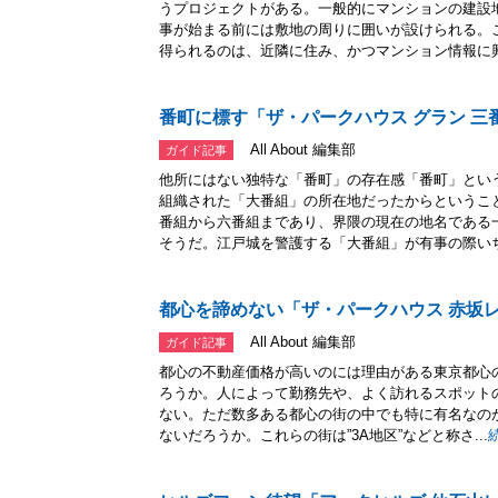
うプロジェクトがある。一般的にマンションの建設
事が始まる前には敷地の周りに囲いが設けられる。
得られるのは、近隣に住み、かつマンション情報に興.
番町に標す「ザ・パークハウス グラン 三
All About 編集部
ガイド記事
他所にはない独特な「番町」の存在感「番町」とい
組織された「大番組」の所在地だったからというこ
番組から六番組まであり、界隈の現在の地名である
そうだ。江戸城を警護する「大番組」が有事の際いち.
都心を諦めない「ザ・パークハウス 赤坂
All About 編集部
ガイド記事
都心の不動産価格が高いのには理由がある東京都心
ろうか。人によって勤務先や、よく訪れるスポット
ない。ただ数多ある都心の街の中でも特に有名なの
ないだろうか。これらの街は”3A地区”などと称さ...