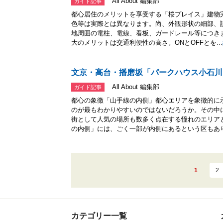
All About 編集部
ガイド記事
都心居住のメリットを享受する「桜プレイス」建物
色等は実際とは異なります。尚、外観形状の細部、
地周囲の電柱、電線、看板、ガードレール等につき
大のメリットは交通利便性の高さ。ONとOFFとを...
文京・高台・播磨坂「パークハウス小石川
All About 編集部
ガイド記事
都心の象徴「山手線の内側」都心エリアを象徴的に
のが最もわかりやすいのではないだろうか。その中
街として人気の場所も数多く点在する憧れのエリア
の内側」には、ごく一部が内側にあるという区もあり.
1
2
カテゴリー一覧