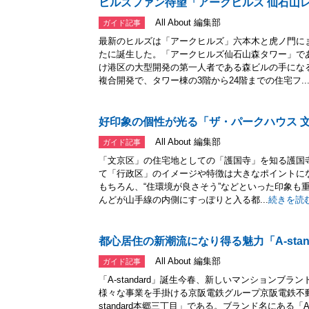
ヒルズファン待望「アークヒルズ 仙石山
All About 編集部
ガイド記事
最新のヒルズは「アークヒルズ」六本木と虎ノ門に
たに誕生した。「アークヒルズ仙石山森タワー」で
け港区の大型開発の第一人者である森ビルの手にな
複合開発で、タワー棟の3階から24階までの住宅フ..
好印象の個性が光る「ザ・パークハウス 
All About 編集部
ガイド記事
「文京区」の住宅地としての「護国寺」を知る護国寺
て「行政区」のイメージや特徴は大きなポイントにな
もちろん、“住環境が良さそう”などといった印象も
んどが山手線の内側にすっぽりと入る都...
続きを読
都心居住の新潮流になり得る魅力「A-stand
All About 編集部
ガイド記事
「A-standard」誕生今春、新しいマンションブ
様々な事業を手掛ける京阪電鉄グループ京阪電鉄不動産の「
standard本郷三丁目」である。ブランド名にある