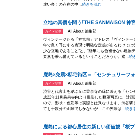
違い多くの存在の中...
続きを読む
立地の真価を問う｢THE SANMAISON 神
All About 編集部
ガイド記事
ヴィンテージたる「神宮前」アドレス『ヴィンテー
年で良く耳にする表現で明確な定義があるわけでは
少な立地であること”と、“経年にも色褪せない建物
要素を兼ね備えているということだろうか。建...
続
鹿島×免震×邸宅街区＝「センチュリーフ
All About 編集部
ガイド記事
渋谷と代官山を結ぶ丘に乗泉寺の緑に映える「セン
成22年11月乗泉寺内より撮影した眺望写真に、計
ので、形状・色彩等は実際とは異なります。渋谷駅と
ても十数分の距離でしかないが、この界隈は...
続き
鹿島による都心居住の新しい価値観「桜プ