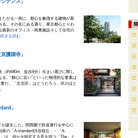
レジデンス」
またがる一画に、都心を象徴する建物が新
ある。その名にある通り、東京都心とりわ
る最新のオフィス・商業施設そして住宅の
.
続きを読む
文京護国寺」
（約680m、徒歩9分）住まい選びに際し
る。“都心に近い”といった物理的な要素は
重要だ。「文京区」はどうだろう。区のほと
む
ard」
ランドが誕生した。関西圏で鉄道運行を中心に
A-standard渋谷桜丘」・「A-
「A」は、何かを特定する意を持つ「The」と