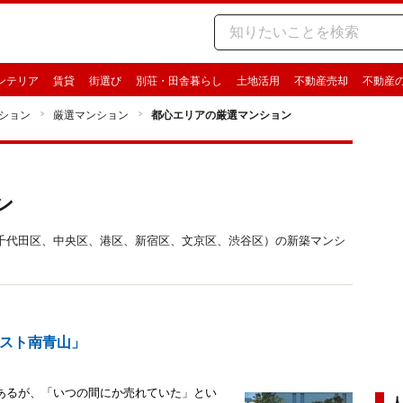
ンテリア
賃貸
街選び
別荘・田舎暮らし
土地活用
不動産売却
不動産
ション
厳選マンション
都心エリアの厳選マンション
ン
千代田区、中央区、港区、新宿区、文京区、渋谷区）の新築マンシ
スト南青山」
あるが、「いつの間にか売れていた」とい