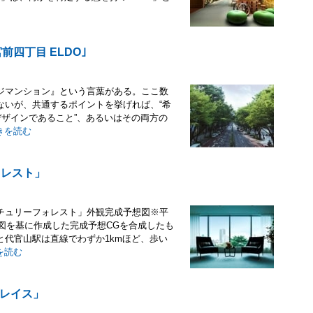
宮前四丁目 ELDO｣
ジマンション』という言葉がある。ここ数
ないが、共通するポイントを挙げれば、“希
デザインであること”、あるいはその両方の
きを読む
ォレスト」
チュリーフォレスト」外観完成予想図※平
画図を基に作成した完成予想CGを合成したも
代官山駅は直線でわずか1kmほど、歩い
を読む
レイス」