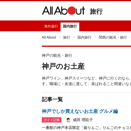
旅行
海外旅行
国内旅行
All About
旅行
国内旅行
関西の観光・旅行
神戸の観光・旅行
神戸のお土産
神戸ワイン、神戸スイーツなど、神戸に行くのなら
す。職場に・友達に渡して、喜ばれること間違いな
記事一覧
神戸でしか買えないお土産 グルメ編
成田 理絵子
ガイド記事
一番館の神戸本店限定「姫りんご」りんごのチョコ