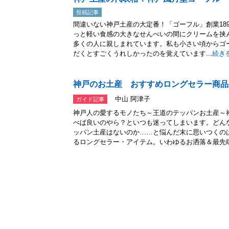
投稿記事
間違いない神戸土産の大定番！「ゴーフル」創業189
っと軽い食感の大きなせんべいの間にクリームを挟
多くの人に親しまれています。私も小さい頃からゴ
だくとすごくうれしかったのを覚えています...
続き
神戸のお土産 おすすめロングセラー商品
中山 阿津子
ガイド記事
神戸人の愛するモノたち～王道のテッパンお土産～
べば良いのやら？といつも迷ってしまいます。どん
ッパン土産はないのか……と悩んだ末に思いつくの
るロングセラー・アイテム。いわゆるお洒落＆最先端.