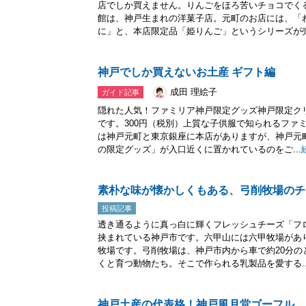
店でしか買えません。りんごをほろ苦いチョコでく
館は、神戸生まれの洋菓子店。元町のお店には、「
に」と、本店限定品「姫りんご」というシリーズが売ら
神戸でしか買えないお土産 ギフト編
成田 理絵子
ガイド記事
隠れた人気！ファミリア神戸限定グッズ神戸限定ク
です。300円（税別）上質な子供服で知られるファ
は神戸元町と東京銀座に本店がありますが、神戸元
の限定グッズ」が入口近くに置かれているのをご...
素朴な味が懐かしくもある、弓削牧場のチ
投稿記事
透き通るように真っ白に輝くフレッシュチーズ「フ
挟まれている神戸市です。六甲山には六甲牧場があ
牧場です。弓削牧場は、神戸市内から車で約20分
くと育つ動物たち。そこで作られる乳製品を愛する..
神戸土産の代表格！神戸風月堂ゴーフル