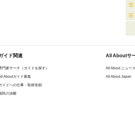
ガイド関連
All Abou
専門家サーチ（ガイドを探す）
All About ニュー
All Aboutガイド募集
All About Japan
ガイドへの仕事・取材依頼
国民の決断