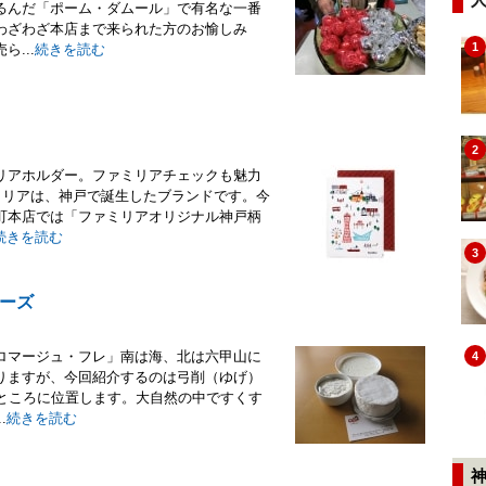
るんだ「ポーム・ダムール」で有名な一番
わざわざ本店まで来られた方のお愉しみ
1
...
続きを読む
2
リアホルダー。ファミリアチェックも魅力
ミリアは、神戸で誕生したブランドです。今
町本店では「ファミリアオリジナル神戸柄
続きを読む
3
ーズ
ロマージュ・フレ」南は海、北は六甲山に
4
りますが、今回紹介するのは弓削（ゆげ）
のところに位置します。大自然の中ですくす
.
続きを読む