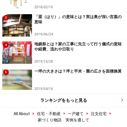
2018/02/10
「梁（はり）」の意味とは？実は奥が深い言葉の
3
意味
2019/06/24
地鎮祭とは？家の工事に先立って行う儀式の意味
4
や経費、流れや日取り
2019/10/28
一坪の大きさは？坪と平米・畳の広さを面積換算
5
2019/04/16
ランキングをもっと見る
>
>
>
>
All About
住宅・不動産
一戸建て
注文住宅
家づくり物語 実例を通して