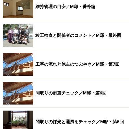
維持管理の目安／M邸・番外編
竣工検査と関係者のコメント／M邸・最終回
工事の流れと施主のつぶやき／M邸・第7回
間取りの耐震チェック／M邸・第6回
間取りの採光と通風をチェック／M邸・第5回