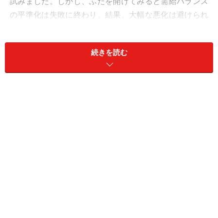
試みました。しかし、ふたを開けてみると需給バランス
の平準化は失敗に終わり、結果、大幅な悪化は避けられ
ませんでした。昨年10月以降、戸建て注文住宅を中心に
受注は大幅に落ち込んでおり、今年３月から新設住宅着
続きを読む
工戸数は４カ月連続で前年同月比マイナスが続いていま
す。
たかが消費税率の３％アップ、されど消費税率の３％
アップ ――
住生活の基盤となるマイホームの取得に際し、マイホー
ム検討者が消費税率アップに翻弄（ほんろう）されてい
る光景が目に浮かびます。ご多聞にもれず、両親宅の新
築においても税率５％の適用を受けるべく、引き渡し日
を2014年3月末に設定しました。その結果、３％増税分
の追加支出は避けられましたが、これで税金負担から完