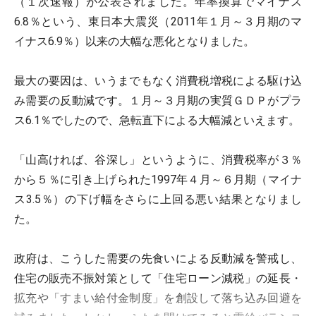
（１次速報）が公表されました。年率換算でマイナス
6.8％という、東日本大震災（2011年１月～３月期のマ
イナス6.9％）以来の大幅な悪化となりました。
最大の要因は、いうまでもなく消費税増税による駆け込
み需要の反動減です。１月～３月期の実質ＧＤＰがプラ
ス6.1％でしたので、急転直下による大幅減といえます。
「山高ければ、谷深し」というように、消費税率が３％
から５％に引き上げられた1997年４月～６月期（マイナ
ス3.5％）の下げ幅をさらに上回る悪い結果となりまし
た。
政府は、こうした需要の先食いによる反動減を警戒し、
住宅の販売不振対策として「住宅ローン減税」の延長・
拡充や「すまい給付金制度」を創設して落ち込み回避を