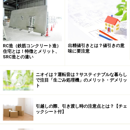
まずは復習を兼ねて、ここではマイホームの取得に際し
てどのような税金が課されるのか、簡単に税制項目を整
理しておきましょう。
【マイホームを取得するときの税金】
出精値引きとは？値引きの意
RC造（鉄筋コンクリート造）
味に要注意
住宅とは！特徴とメリット、
・不動産取得税
SRC造との違い
新築や増築、売買や贈与により不動産を取得したときに
都道府県が課税する地方税です。マイホームの取得後、
ニオイは？運転音は？サスティナブルな暮らし
６カ月～１年半程度の間に各都道府県から送られてくる
で注目「生ごみ処理機」のメリット・デメリッ
ト
「増税通知書」によって本人が納付します。ただ、軽減
制度が充実しているため、実質的な納税額がゼロになる
ことも少なくありません。
引越しの際、引き渡し時の注意点とは？【チェ
ックシート付】
・登録免許税
取得したマイホームの所有権を保存したり移転したりす