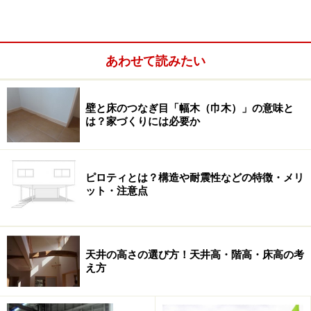
全に解放されたわけではありません。マイホーム建築に
は「取得時」「保有時」「売却時」と場面に応じた税金
が、その都度、課せられる仕組みになっています。住宅
あわせて読みたい
の引き渡し後も、税金負担から“完全”に逃れることはで
きません。
壁と床のつなぎ目「幅木（巾木）」の意味と
そこで、両親宅の新築工事に当たり、一体いくらの税負
は？家づくりには必要か
担が実際に発生したのか？―― 本コラムでは、その内訳
を赤裸々に公開します。
ピロティとは？構造や耐震性などの特徴・メリ
ット・注意点
不動産と税金は切っても切れない密接な関
係にある
天井の高さの選び方！天井高・階高・床高の考
え方
不動産と税金は切っても切れない密接な関係にある