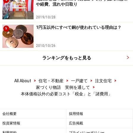
や経費、流れや日取り
市町村が、各市町村の都市計画事業や土地区画整理事業
に充てるための目的税（地方税）です。毎年、１月１日
2019/10/28
時点における所有者に対して固定資産税とセットで課税
1円玉以外にすべて銅が使われている理由は？
5
されます。
2010/10/26
このように、不動産と税金は切っても切れない密接な関
係にあります。税金を制するものは不動産を制するので
ランキングをもっと見る
す。
次ページでは、両親宅の新築に当たり負担した住宅税制
>
>
>
>
All About
住宅・不動産
一戸建て
注文住宅
>
家づくり物語 実例を通して
の全容をご紹介します。
本体価格以外の必要コスト「税金」と「諸費用」
※記事内容は執筆時点のものです。最新の内容をご確認くださ
会社概要
採用情報
い。
投資家情報
広告掲載
利用規約
プライバシーポリシー