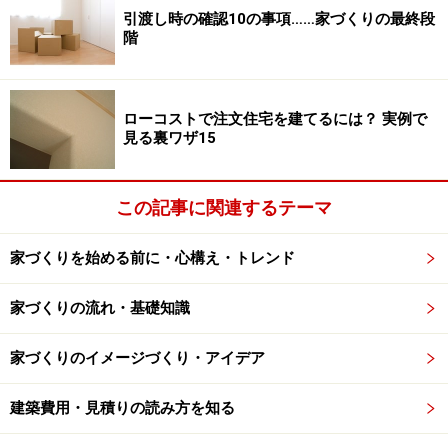
引渡し時の確認10の事項……家づくりの最終段
る登記にかかる税金です。こうした登記費用は通常、
階
「諸費用」名目で処理され、登記手続きは司法書士が代
行してくれます。また、建物の表示登記は土地家屋調査
士に依頼することになります。
ローコストで注文住宅を建てるには？ 実例で
見る裏ワザ15
・印紙税
印紙税法で定められた課税文章を作成した際、貼付によ
この記事に関連するテーマ
って納税することが義務付けられている国税です。不動
産取引においては工事の請負契約書や売買契約書、住宅
家づくりを始める前に・心構え・トレンド
ローン借入のための金銭消費貸借契約書などが課税文書
に該当します。印紙を貼付、消印することで納税は完了
家づくりの流れ・基礎知識
です。契約書類は重要な文書ですので、印紙を貼ること
で複製を防止し、課税文書の内容を安定化させる目的も
家づくりのイメージづくり・アイデア
あるとされています。
建築費用・見積りの読み方を知る
・消費税