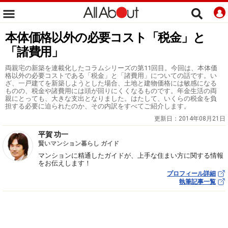
本体価格以外の必要コスト「税金」と
「諸費用」
両親宅の新築を連載化したコラムシリーズの第11回目。今回は、本体価
格以外の必要コストである「税金」と「諸費用」についての話です。い
ざ、一戸建てを新築しようとした場合、土地と建物価格には敏感になる
ものの、税金や諸費用には頭が回りにくくなるものです。年金生活の両
親にとっても、大きな支出となりました。はたして、いくらの税金を負
担する必要に迫られたのか、その内訳をすべてご紹介します。
更新日：
2014年08月21日
平賀 功一
賢いマンション暮らし ガイド
マンションに精通したガイドが、上手な住まい方に関する情報
をお伝えします！
プロフィール詳細
執筆記事一覧