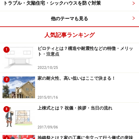
トラブル・欠陥住宅・シックハウスを防ぐ対策
商品やサービスを消費したときに納税義務が発生する国
税です。不動産取引においては、土地の売買や個人間取
他のテーマも見る
引による自宅の売買には課税されない決まりになってい
ます。2015年10月には消費税率が10％に引き上げられる
人気記事ランキング
予定になっており、駆け込み需要と反動減の再燃が心配
ピロティとは？構造や耐震性などの特徴・メリッ
されています。
1
ト・注意点
【マイホームを保有しているときの税金】
2022/10/25
家の耐火性、高い低いはここで決まる！
2
・固定資産税
土地や家屋といった固定資産の所有者に対し、市町村が
2015/01/16
課す地方税です。上述した「マイホームを取得するとき
上棟式とは？ 祝儀・挨拶・当日の流れ
3
の税金」とは異なり、１月１日時点における固定資産の
所有者に対して毎年、課税されます。
2017/09/06
・都市計画税
地鎮祭とは？家の工事に先立って行う儀式の意味
4