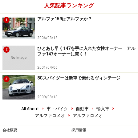
人気記事ランキング
アルファ159はアルファか？
1
2006/03/13
ひとあし早く147を手に入れた女性オーナー アル
2
ファ147オーナーに聞く！
2001/04/06
8Cスパイダーは新車で乗れるヴィンテージ
3
2009/08/18
>
>
>
>
All About
車・バイク
自動車
輸入車
>
アルファロメオ
アルファロメオ
会社概要
採用情報