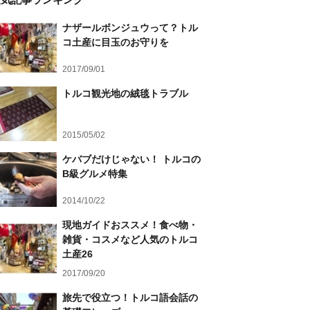
ナザールボンジュウって？トル
コ土産に目玉のお守りを
2017/09/01
トルコ観光地の絨毯トラブル
2015/05/02
ケバブだけじゃない！ トルコの
B級グルメ特集
2014/10/22
現地ガイドおススメ！食べ物・
雑貨・コスメなど人気のトルコ
土産26
2017/09/20
旅先で役立つ！トルコ語会話の