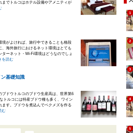
れまでトルコはホテル設備やアメニティが
む
1
2
環境がよければ、旅行中できることも格段
に、海外旅行におけるネット環境はとても
ターネット・Wi-Fi環境はどうなのでしょ
きを読む
3
イン基礎知識
のブドウトルコのブドウ生産高は、世界第6
可能なトルコには特産ブドウ種も多く、ワイン
4
れます。ブドウを煮込んでペクメズを作る
読む
5