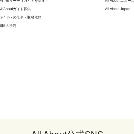
専門家サーチ（ガイドを探す）
All About ニュー
All Aboutガイド募集
All About Japan
ガイドへの仕事・取材依頼
国民の決断