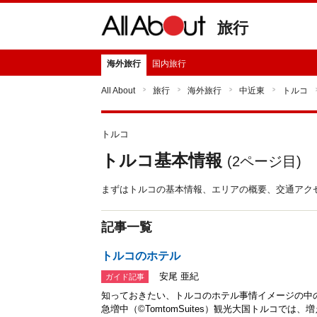
旅行
海外旅行
国内旅行
All About
旅行
海外旅行
中近東
トルコ
トルコ
トルコ基本情報
(
2
ページ目)
まずはトルコの基本情報、エリアの概要、交通アク
記事一覧
トルコのホテル
安尾 亜紀
ガイド記事
知っておきたい、トルコのホテル事情イメージの中
急増中（©TomtomSuites）観光大国トルコで