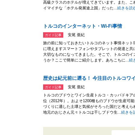
高級クラスのホテルが増えてきています。また、こ
イマイチな「ホテル発展途上国」だった...
続きを読
トルコのインターネット・Wi-Fi事情
安尾 亜紀
ガイド記事
旅の前に知っておきたいトルコのネット事情ネット
に増えますスマートフォンやタブレットの発達と共
大切なものになってきました。そこで、トルコのイン
うか？ここで簡単にご紹介します。あちこちに...
続
歴史は紀元前に遡る！ 今注目のトルコワ
安尾 亜紀
ガイド記事
トルコのブドウとワイン生産トルコ・カッパドキア
位（2012年）。およそ1200種ものブドウが生産
づくりに適した土壌と気候がそろった国だと考えら
地元のおじさん元々トルコは干しブドウ生...
続きを