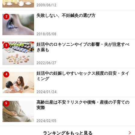
2009/06/12
失敗しない、不妊鍼灸の選び方
2
2018/05/08
妊活中のロキソニンやイブの影響・夫が注意すべ
3
き薬も
2022/06/27
妊活中の妊娠しやすいセックス頻度の目安・タイ
4
ミング
2024/01/24
高齢出産は不安？リスクや後悔・産後の子育ての
5
実際
2024/02/05
ランキングをもっと見る