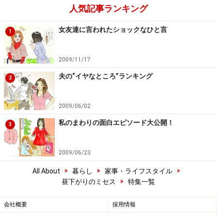
人気記事ランキング
女友達に言われたショックなひと言
1
2009/11/17
夫の“イヤなところ”ランキング
2
2009/06/02
私のまわりの面白エピソード大公開！
3
2009/06/23
>
>
>
All About
暮らし
家事・ライフスタイル
>
昼下がりのミセス
特集一覧
会社概要
採用情報