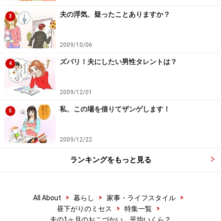
ていますが、夫はお小遣いから毎月金額を決めて貯
夫の浮気、疑ったことありますか？
3
めて、
一眼レフのカメラやパソコンなどの大きな買
い物をしています
。きっと家計も夫に任せた方が貯
2009/10/06
金出来るんだろうな～（笑）。（30代 会社員）
ズバリ！夫にしたい男性タレントは？
4
夫：3万円＋交通費、急きょ買い物を頼んだ時の分
の支払い
。昼食はお弁当を持たせているし、あまり
2009/12/01
飲み会にも行かないので、十分やりくりできてる様
私、この場を借りてザンゲします！
5
子。お給料が上がると、値上げを少しお願いする程
度。
自分：金額設定なし
。欲しいものを買う時に遣
う程度。ない時は全くない。（40代 専業主婦）
2009/12/22
夫：3万円。
社食は給料から天引きなので社外での
ランキングをもっと見る
昼食・飲み代・雑誌代など。でも足りないとその都
度要求してくるので、平均すると結局月5万ぐらい
>
>
>
になっています。
私：特になし。
必要なモノは必要
All About
暮らし
家事・ライフスタイル
>
>
昼下がりのミセス
特集一覧
な時に買います。（30代 自営業・自由業）
夫の1ヶ月のおこづかい、平均いくら？