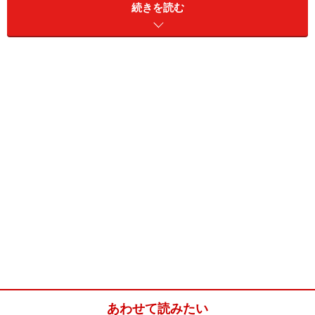
続きを読む
夫：1万円
。昼食・ビール&お菓子代。
私：1万円
洋服代であっという間に消えちゃう。（50代 パー
ト・アルバイト）
夫：2万7千円
昼食、飲み代、衣服代込み。 お昼の
お弁当を週2～3回作ることで3万円から2万7千円に
値下げに成功した。
私：8千円
他にアンケートサ
イトで細々貯金中。（20代 専業主婦）
夫：2万円
昼食・本・雑誌代。
私：決まった額は
なし。
（30代 専業主婦）
夫：２万5千円（携帯代込み）。
昼食はお弁当を持
たせているし、付き合いの飲み会代は別に渡してあ
げているので、けっこう恵まれているのでは？ と
私は思いますが。趣味の自転車関係にお金がかかる
あわせて読みたい