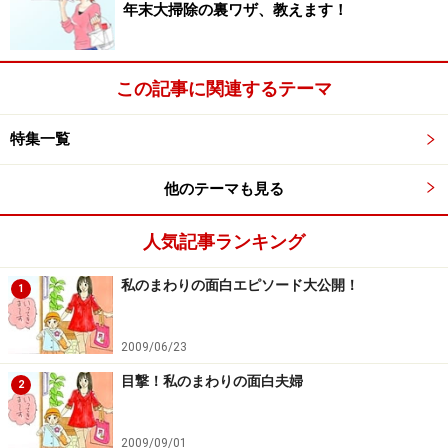
年末大掃除の裏ワザ、教えます！
く場合、
ふたり一緒の時は家計費から
出します。別
の場合は、お小遣いから出してもらいます。
私：な
し。
以前は、夫と同じ3万円でしたが、お財布を家
この記事に関連するテーマ
計費と別にするのが面倒になり、今は区別せずに使
っています。たぶん、
夫よりも多く遣っていると思
特集一覧
う
。（30代 会社員）
他のテーマも見る
夫：月1万円×3回
（全部渡すと、すぐに使いきって
しまうのでなくなるたびに渡す）。
私：5千円
。趣
人気記事ランキング
味の手芸で布を買う程度。化粧水やコスメ類は、
100円ショップのものを使ったりする。（30代 会
私のまわりの面白エピソード大公開！
1
社員）
2009/06/23
夫：3万円。
自分の趣味やパソコン関係、ジュー
目撃！私のまわりの面白夫婦
2
ス、雑誌等。
私：2万円
習い事2件で1万円強、残
りはお付合いや雑誌など （ふたりとも弁当、お茶持
2009/09/01
参、たばこは吸いません）。私はほぼ毎月使い切っ