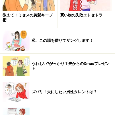
ない。
自分の給料から（コスメ、被服費、交際
費）。（30代 会社員）
教えて！ミセスの美髪キープ
買い物の失敗エトセトラ
術
夫：2万5万円。
昼食（基本はお弁当。作れなかった
ときのみの分）、車関係の差額（基本は家計から出
ているが必要以上の出費は小遣いから）、洋服、交
私、この場を借りてザンゲします！
友費。
私：2万5千円。
コスメ、美容院、洋服代、交
友費。（30代 契約社員）
うれしい?がっかり？夫からのXmasプレゼン
ト
夫：3万円。
1万は車のローン、残りはタバコ代、雑
誌、車用品。
私：決まっていない。
（40代 パー
ズバリ！夫にしたい男性タレントは？
ト・アルバイト）
夫：3万円 昼食代、飲み代込み。
少ないお小遣いだ
と分かっていますが、共通の趣味であるゴルフに行