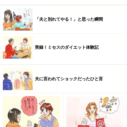
ようです。週に1回は、私にケーキなどのデザート
も買ってくれます。
私：5千円。
主人は「もっと取
れば」と言ってくれるのですが、専業主婦ですの
「夫と別れてやる！」と思った瞬間
で…。私のお小遣い増やすと、家計にしわ寄せが来
てしまうのも嫌ですし。本や洋服代に消えてしまい
ます。（30代 専業主婦）
実録！ミセスのダイエット体験記
夫：1万5千円
…趣味（釣り）、酒代等。
私：3千円
…
買うのは雑誌位。たまに友達とランチとか。洋服
代・化粧品代はそれぞれ被服費・美容費（美容院代
込）として家計から出す。（30代 会社員）
夫に言われてショックだったひと言
夫：2万円
昼食、飲み代など。
私：1万円
洋服
代、1万円コスメや食事代など。（30代 公務員・
教職員）
夫：2万円（煙草代、交際費）
お弁当、水筒持参な
のでこれでもしっかりへそくりして記念日にはささ
やかながらプレゼントをくれます。
私：決まってい