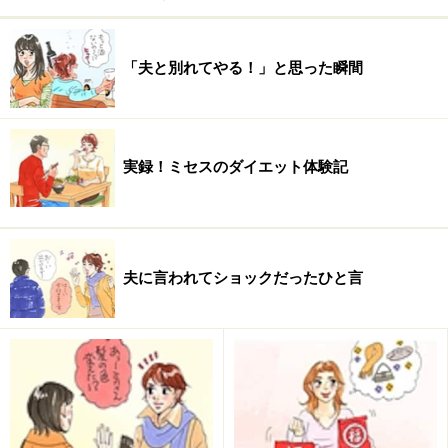
とあるディスカウントショップの初売りで福袋を購
入。
案の定いらない物ばかり入ってて
値段の価値な
しでガッカリ。それから福袋を購入しなくなった。
「夫と別れてやる！」と思った瞬間
（40代 専業主婦）
勢いで買った大好きなキャラクターの福袋
。キャラ
クターは好きだけど、必要でないものもたくさんあ
実録！ミセスのダイエット体験記
って人にあげてしまった。（30代 専業主婦）
中身が分かる福袋でも、必ず妥協しないといけない
ものも入っている。確かにお得なのだろうが、
使わ
ずにタンスに眠ってしまったのが何個かある
。（40
夫に言われてショックだったひと言
代 専業主婦）
アクセサリーブランドのお正月の福袋でしたが、
何
一つそのブランドのものが入ってなかった
。値段が
安すぎておかしいなと思いましたが、某デパートを