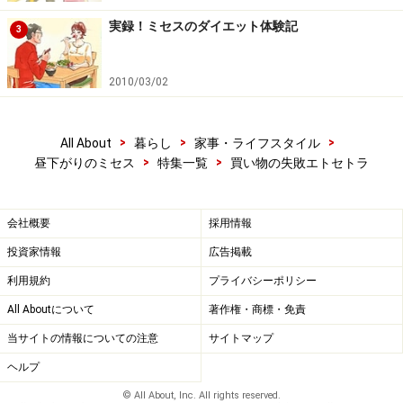
色合いだったり、実際着る事がなさそうな服が大半
実録！ミセスのダイエット体験記
3
で、本当にお買い得だったと思える品はなかったり
する。。。（30代 専業主婦）
2010/03/02
>
>
>
All About
暮らし
家事・ライフスタイル
ウサギ柄の物（バッグ、置物、写真など）を国内外
>
>
昼下がりのミセス
特集一覧
買い物の失敗エトセトラ
で買い入れるのが趣味。2年前の年末、2万円程で購
入したウサギ柄入りバッグを買いました。しかし、
翌年の3月になると半額セールが開催！
損しちゃい
会社概要
採用情報
ましたね。（50代 専業主婦）
投資家情報
広告掲載
利用規約
プライバシーポリシー
11月に、私としては珍しく一目惚れしたセーターを
All Aboutについて
著作権・商標・免責
買いました。すると、
お正月のバーゲンでそのセー
当サイトの情報についての注意
サイトマップ
ターが3割引に……
。とても気に入ったセーターだっ
ヘルプ
たので、定価で買った事を後悔はしていませんし、
主人も「一目惚れなんてキミは滅多にしないんだか
© All About, Inc. All rights reserved.