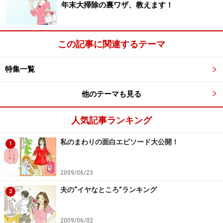
年末大掃除の裏ワザ、教えます！
たら、
サイズがきつかった
。混んでいると試着室に
並ぶのが面倒になってしまうので、バーゲン以外で
じっくり選んだほうがかえって安くつきそう。（30
この記事に関連するテーマ
代 会社員）
セールになると
テンションが上がって余計なものま
特集一覧
で買ってしまうが
、結局使わず……。（30代 専業主
他のテーマも見る
婦）
人気記事ランキング
バーゲン初日で、すごく混雑していて試着するにも
１時間待ちという状態だったので、スカートをサイ
私のまわりの面白エピソード大公開！
1
ズだけ確認し、試着しないで購入したところ、
体型
に合わずタンスの肥やしになってしまった
。（40
2009/06/23
代 会社員）
夫の“イヤなところ”ランキング
2
「バーゲン」という言葉と目先の金額の安さにつら
れて
大量に服を買ってしまう
。でも、家に帰って冷
静に購入した品々を見ると、家にある服と合わない
2009/06/02