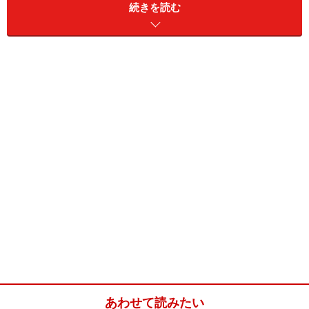
続きを読む
ばかり5人分も
。夫婦ふたりなのにどうしろと……。
（30代 会社員）
福袋を買ったけれど気に入らない物もいっぱい入っ
てて、損だったのか得だったのか……。
あの空気にや
られてしまいました
。（30代 専業主婦）
お正月の福袋で失敗。大手スーパーの１万円の福袋
で入っていたのは
カップラーメン１箱とトースター
と何故か赤いチャンチャンコ（笑）
。あとはタオル
が何枚か。これで1万円はないですよねぇ～。それ
以降、福袋ヤメました。（40代 契約社員）
友人に誘われて正月に福袋を購入。すごい競争だっ
たのにも関わらず、
中身は全然趣味でないものばか
りで大損
。二度と福袋は買わないと心に決めまし
た。（30代 専業主婦）
あわせて読みたい