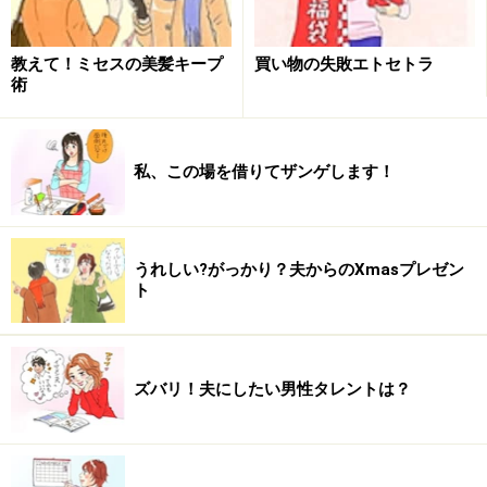
信用してしまった。（30代 パート・アルバイト）
やはり年明けの福袋で、
好みの洋服ブランドで買っ
教えて！ミセスの美髪キープ
買い物の失敗エトセトラ
術
たにも関わらず
、どれもイマイチだった。（30代
会社員）
私、この場を借りてザンゲします！
日ごろ気になっていたブティックで洋服の福袋を購
入
。サイズは合うものの、ショーウインドーに飾ら
れている服（そのブティックらしい服）の雰囲気と
は別の服やアクセサリーが入っていた。ほとんど身
うれしい?がっかり？夫からのXmasプレゼン
ト
に着けることなく、すべて
他人にプレゼントしまし
た
。それからは店名だけでは福袋は買わない事に。
（30代 専業主婦）
ズバリ！夫にしたい男性タレントは？
バーゲンで、勢い余って試着をしないで洋服を買っ