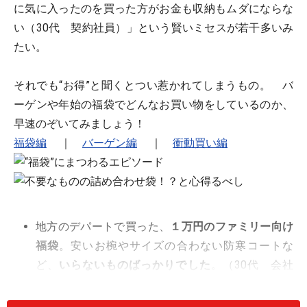
に気に入ったのを買った方がお金も収納もムダにならな
い（30代 契約社員）」という賢いミセスが若干多いみ
たい。
それでも“お得”と聞くとつい惹かれてしまうもの。 バ
ーゲンや年始の福袋でどんなお買い物をしているのか、
早速のぞいてみましょう！
福袋編
｜
バーゲン編
｜
衝動買い編
地方のデパートで買った、
１万円のファミリー向け
福袋
。安いお椀やサイズの合わない防寒コートな
ど、
いらないものばっかりでした
。（30代 会社
員）
雑貨の福袋を数点購入したところ、
中からスリッパ