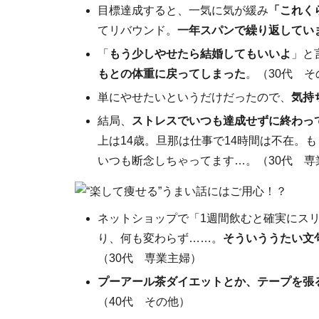
目標達成すると、一気に気が緩み
「これく
てリバウンド。
一年スパンで繰り返してい
「
もう少しやせたら結婚してもいいよ
」と
もとの体重に戻ってしまった
。（30代 そ
単にやせたいというだけだったので、
気持
結局、
ストレスでいつも達成せずに終わっ
上は14歳。旦那は仕事で14時間は不在。
いつも断念しちゃってます…。（30代 専
ネットショップで「1週間飲むと確実にス
り、何も変わらず……。
そういううたい文
（30代 専業主婦）
プーアール茶ダイエットとか、テープを張
（40代 その他）