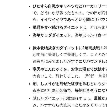
ひたすら白滝やキャベツなどローカロリー
で、どうにか頑張ったものの、その日が終
ら、
イイワイイワであっという間にリバウ
単品を食べ続けるダイエット
は、どれも飽
海草サラダダイエット
。海草ばっかり食べ
炭水化物抜きのダイエットに2週間挑戦！
が本当に美味しくて美味しくて、コメのみ
遠巻きにみてましたが
すぐにリバウンドし
寒天やこんにゃくを、お米に混ぜて炊飯す
カ食いして、終わりました。（50代 自営
朝、しょうがを混ぜた紅茶を飲む
というダ
茶を飲む行為が苦痛で、
毎朝吐きそうにな
試したダイエットは数知れず……。
最近だ
み、バナナなら大丈夫！とたかをくくって