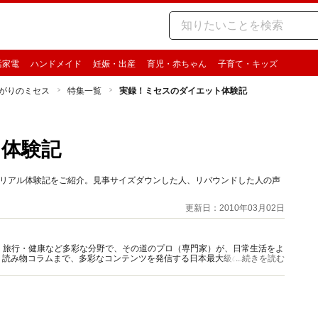
活家電
ハンドメイド
妊娠・出産
育児・赤ちゃん
子育て・キッズ
がりのミセス
特集一覧
実録！ミセスのダイエット体験記
ト体験記
のリアル体験記をご紹介。見事サイズダウンした人、リバウンドした人の声
更新日：2010年03月02日
グルメ・旅行・健康など多彩な分野で、その道のプロ（専門家）が、日常生活をよ
、読み物コラムまで、多彩なコンテンツを発信する日本最大級の総合情報サ
...続きを読む