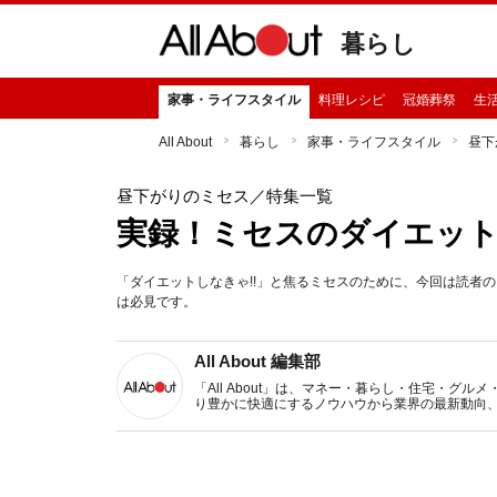
暮らし
家事・ライフスタイル
料理レシピ
冠婚葬祭
生
All About
暮らし
家事・ライフスタイル
昼下
昼下がりのミセス
／特集一覧
実録！ミセスのダイエッ
「ダイエットしなきゃ!!」と焦るミセスのために、今回は読者
は必見です。
All About 編集部
「All About」は、マネー・暮らし・住宅・
り豊かに快適にするノウハウから業界の最新動向
イトです。