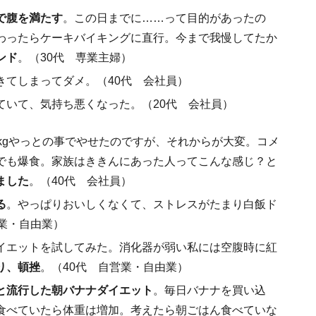
で腹を満たす
。この日までに……って目的があったの
わったらケーキバイキングに直行。今まで我慢してたか
ンド
。（30代 専業主婦）
きてしまってダメ。（40代 会社員）
ていて、気持ち悪くなった。（20代 会社員）
2kgやっとの事でやせたのですが、それからが大変。コメ
でも爆食。家族はききんにあった人ってこんな感じ？と
ました
。（40代 会社員）
る
。やっぱりおいしくなくて、ストレスがたまり白飯ド
業・自由業）
イエットを試してみた。消化器が弱い私には空腹時に紅
り、頓挫
。（40代 自営業・自由業）
と流行した朝バナナダイエット
。毎日バナナを買い込
食べていたら体重は増加。考えたら朝ごはん食べていな