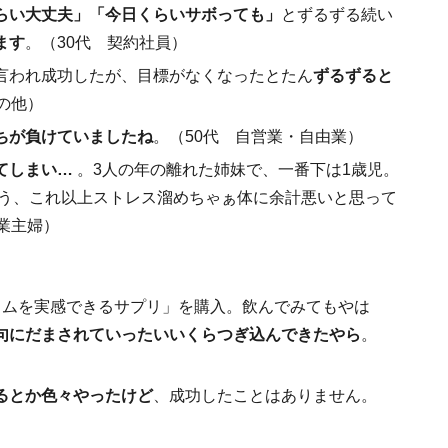
らい大丈夫」「今日くらいサボっても」
とずるずる続い
ます
。（30代 契約社員）
言われ成功したが、目標がなくなったとたん
ずるずると
の他）
ちが負けていましたね
。（50代 自営業・自由業）
てしまい…
。3人の年の離れた姉妹で、一番下は1歳児。
もう、これ以上ストレス溜めちゃぁ体に余計悪いと思って
業主婦）
リムを実感できるサプリ」を購入。飲んでみてもやは
句にだまされていったいいくらつぎ込んできたやら
。
るとか色々やったけど
、成功したことはありません。