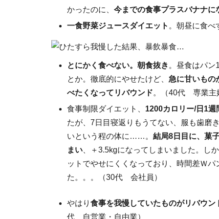
かったのに、
今までの食事プラスバナナに
一食野菜ジュースダイエット
。朝昼に食べ
とにかく食べない。朝食抜き
。昼食はパン
とか。徹底的にやせたけど、
急に甘いもの
べたくなってリバウンド
。（40代 専業主
食事制限ダイエット、
1200カロリー/日1週
たが、7日目寝返りもうてない、服も歯磨
いという程の体に……。
結局8日目に、菓
まい
、＋3.5kgになってしまいました。し
ットでやせにくくなっており、時間差Ｗパ
た。。。（30代 会社員）
やはり
食事を我慢していたものがリバウン
代 自営業・自由業）