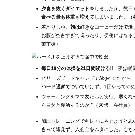
夕食を抜くダイエット
をしましたが、数日
食べる量も体重も増えてしまいました
。（
若かりし頃、
朝は好きなコーヒーだけで済
お腹が空きすぎて鳴ったり、便秘にはなる
業主婦）
毎日10分の体操を21日間続ける!!
夜は眠気
ビリーズブートキャンプで3kgやせたから
ハード過ぎてついていけず
、1回やってや
ウォーキングをママ友たちと実行。
寒くな
ら自然と復活するのか!?（30代 会社員）
加圧トレーニングでキレイにやせようと思
きって通えず
、入会金をムダにした。もち