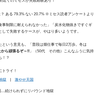
食事制限に耐えられなかった」「炭水化物抜きですぐギ
として失敗するケースが、やはり多いようです。
たという意見も。「普段は畑仕事で毎日2万歩。冬は
から頑張るぞ～!!
」（50代 その他）こんなふうに気持
も！？
にトライ！
地獄
|
激やせ天国