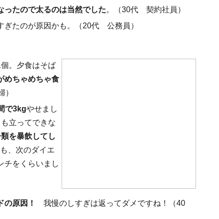
なったので太るのは当然でした
。（30代 契約社員）
すぎたのが原因かも。（20代 公務員）
1個。夕食はそば
がめちゃめちゃ食
婦）
間で3kg
やせまし
きも立ってできな
子類を暴飲してし
かも、次のダイエ
ンチをくらいまし
ドの原因！
我慢のしすぎは返ってダメですね！（40