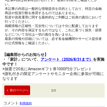
※記事内容は執筆時点のものです。最新の内容をご確認くださ
い。
本記事の内容は一般的な情報提供を目的としており、特定の金融
商品や投資行動を推奨するものではありません。
投資や資産運用に関する最終的なご判断はご自身の責任において
行ってください。
掲載情報の正確性・完全性については十分に配慮しております
が、その内容を保証するものではなく、これに基づく損失・損害
などについて当社は一切の責任を負いません。
最新の情報や詳細については、必ず各金融機関やサービス提供者
の公式情報をご確認ください。
【編集部からのお知らせ】
・「家計」について、
アンケート（2026/8/31まで）
を実施
中です！
※抽選で20名にAmazonギフト券1000円分プレゼント
※謝礼付きの限定アンケートやモニター企画に参加が可能に
なります
前のページへ
2
/
2