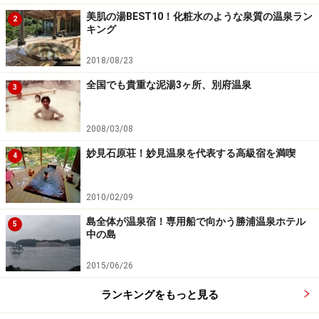
美肌の湯BEST10！化粧水のような泉質の温泉ラン
2
キング
2018/08/23
全国でも貴重な泥湯3ヶ所、別府温泉
3
2008/03/08
妙見石原荘！妙見温泉を代表する高級宿を満喫
4
2010/02/09
島全体が温泉宿！専用船で向かう勝浦温泉ホテル
5
中の島
2015/06/26
ランキングをもっと見る