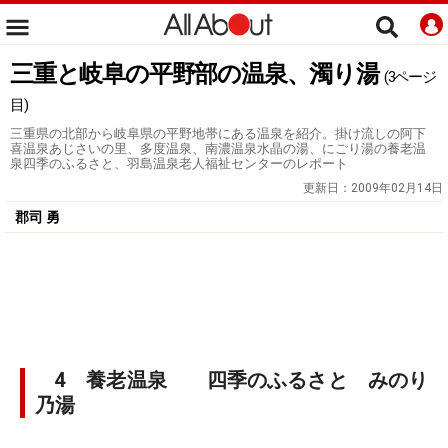
三重と岐阜の平野部の温泉、濁り湯
(3ページ
目)
三重県の北部から岐阜県の平野地帯にある温泉を紹介。掛け流しの阿下
喜温泉あじさいの里、多度温泉、南濃温泉水晶の湯、にごり湯の養老温
泉四季のふるさと、羽島温泉老人福祉センターのレポート
更新日：
2009年02月14日
郡司 勇
4 養老温泉 四季のふるさと みのり
乃湯