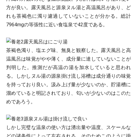
方が良い。露天風呂と源泉ヌル湯と高温風呂があり、ど
れも茶褐色に濁り濾過していないことが分かる。総計
7964mgの等張性に近い食塩泉で42度である。
露天風呂はにごり湯
茶褐色濁り、塩エグ味、無臭と観察した。露天風呂と高
温風呂は味覚がやや薄く、成分量に達していないことが
判明した。推測だが高温の湯を加水していると思われ
る。しかしヌル湯の源泉掛け流し浴槽は成分通りの味覚
を持っており良い。汲み上げ量が少ないのか、貯湯槽に
溜めていると明記されており、匂いが少ないのはこのた
めであろう。
源泉ヌル湯は掛け流しで良い
しかし完璧な温泉の使い方は湧出量や温度、スケールな
どの諸条件によって左右される。そのためこのように掛