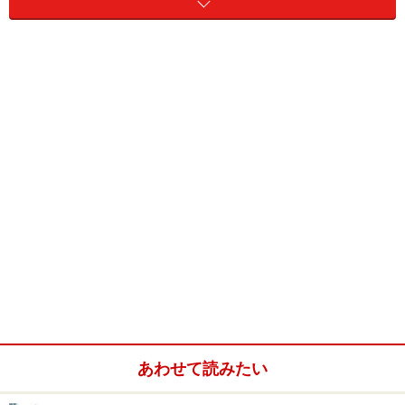
玄関前の立派な門構え
雑誌の対談であさばに行った。修善寺温泉は大きな温泉
あわせて読みたい
地で老舗の名旅館もいくつかある。修善寺の前の、川の
中に独鈷の湯という共同湯があったがいつも熱い湯であ