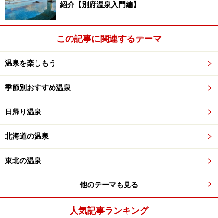
紹介【別府温泉入門編】
と対岸は大きな池である。山の斜面が背景で緑が美し
い。その池の対岸に能舞台と渡殿、控えの間がある。凝
った造りではなく、シンプルな和風旅館である。
この記事に関連するテーマ
温泉を楽しもう
季節別おすすめ温泉
各室から池と能舞台を眺められる
日帰り温泉
北海道の温泉
一泊4万円以上もするので以前、入浴をお願いしたが断
東北の温泉
られた。さて今回は平日で各室の造りも見学できた。
他のテーマも見る
人気記事ランキング