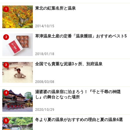
凝った造りの客室の一つ
東北の紅葉名所と温泉
1
2014/10/15
草津温泉土産の定番「温泉饅頭」おすすめベスト5
2
次は夜の露天風呂と樽風呂の内湯など
2018/01/18
※記事内容は執筆時点のものです。最新の内容をご確認くださ
い。
全国でも貴重な泥湯3ヶ所、別府温泉
3
2008/03/08
次のページへ
1
/
2
湯婆婆の温泉宿に泊まろう！『千と千尋の神隠
4
し』の舞台となった場所
2020/10/29
冬より夏の温泉がおすすめの理由と夏の温泉6選
5