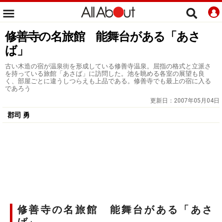
修善寺の名旅館 能舞台がある「あさ
ば」
古い木造の宿が温泉街を形成している修善寺温泉。屈指の格式と立派さ
を持っている旅館「あさば」に訪問した。池を眺める各室の展望も良
く、部屋ごとに違うしつらえも上品である。修善寺でも最上の宿に入る
であろう
更新日：
2007年05月04日
郡司 勇
修善寺の名旅館 能舞台がある「あさ