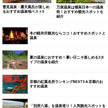
唐破風の玄関は堂々としている
雪見温泉・露天風呂が楽しめ
万座温泉は標高日本一の温泉
るおすすめ温泉地ベスト5
街！おすすめ観光スポットを
紹介
独鈷の湯の隣は国指定文化財の新井旅館である。木造3
冬の軽井沢観光ならココ！おすすめスポットと
階の宿で太い柱の天平風呂が有名である。向かいの仲田
温泉
屋は改修され新しくよみがえった。
夏の温泉におすすめ！暑い日こそ楽しめる3タ
イプの温泉を紹介
池の対岸にある能舞台。
京都の紅葉名所ランキングBEST5＆京都のお
すすめ温泉
さてあさばは修善寺でも屈指の名旅館である。寺院のよ
うな門構えを入るとエントランスがあり、ロビーに入る
「別府八湯」を温泉巡り！人気観光スポットを