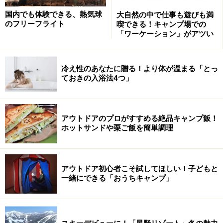
とにかく自由です
国内でも体験できる、熱気球
大自然の中で仕事も遊びも満
のフリーフライト
喫できる！キャンプ場での
これまで色々なやり方で建ててみました。鳥の巣のよう
「ワーケーション」がアツい
に材木を枝に絡ませて土台を作ったり、ボルトでドーン
と木を貫いて固定したり。ゴムを木に巻きつけてから挟
冷え性のあなたに贈る！より体が温まる「とっ
み込む方法もやってみました。けれど、木へのダメージ
ておきの入浴法4つ」
を気にして半端なことをすると、建物が不安定になりま
す。ボルトを貫通させたり釘を打ったりするのは可哀想
にも思いますが、さほどの影響はありません。釘やボル
アウトドアのプロがすすめる絶品キャンプ飯！
トを使わないで、何かを巻きつけたりする方が、木にと
ホットサンドや栗ご飯を簡単調理
ってはかえって迷惑です。木は中心部ではなく表皮の部
分で地面からの水や栄養を運んでいるので、首を絞めら
れているようなものです。
アウトドア初心者こそ試してほしい！子どもと
一緒にできる「おうちキャンプ」
結局、木には一切負荷をかけずに安定させる一番の方法
として、立ち木に寄り添わせて柱を立てる、というやり
方にたどりつきました。いわば高床式の小屋ってことで