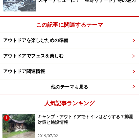
スキーデビューに！「星野リゾート」冬の魅力
すね。まずこの高床を作ることが作業の第一段階で、こ
れさえ出来れば後は簡単。というか後は地面の上に小屋
この記事に関連するテーマ
を建てるのと同じですから、ある程度作業の予想が付く
でしょう。
アウトドアを楽しむための準備
アウトドアでフェスを楽しむ
ツリーハウスの命・土台を作る！
アウトドア関連情報
他のテーマも見る
すべての礎となる柱作りが肝です。なかなか思うように立
ってくれません
人気記事ランキング
2005年の秋、河口湖の森の中にツリーハウスを造ろうと
キャンプ・アウトドアでトイレはどうする？排泄
決心し、一人で高床の土台を作り始めました。４メート
1
対策と施設情報
ルの柱を木に添わせて立てるのですが、結構重くてなん
とか一本を立てかけ、次の柱と格闘しているとき最初の
2019/07/02