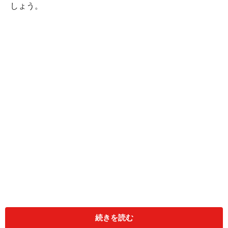
しょう。
＜目次＞
たどり着いた理想のツリーハウスは、「高床式」！
続きを読む