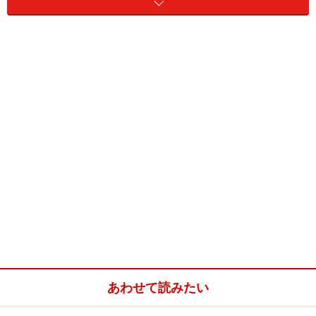
ツリーハウスの命・土台を作る！
土台にあわせた家具作り
寒さをしのぎ自然に触れる、ドアと窓作りにも愛情
を
たどり着いた理想のツリーハウスは、「高
床式」！
地上３～４mのベーシックな高床式ツリーハウス。中に入
れば思ったより高さを感じます
あわせて読みたい