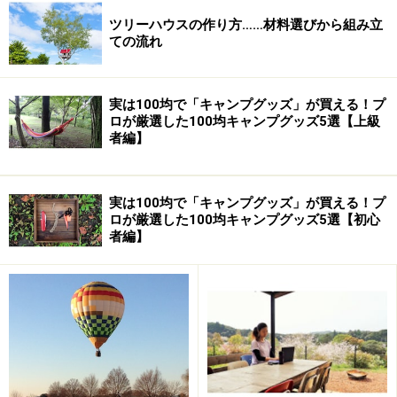
ツリーハウスの作り方……材料選びから組み立
ての流れ
実は100均で「キャンプグッズ」が買える！プ
ロが厳選した100均キャンプグッズ5選【上級
者編】
ツリーハウスの作り方はいくつもあるのですが、河口湖
の森の中で私がやっているやり方は、実にシンプル。柱
実は100均で「キャンプグッズ」が買える！プ
ロが厳選した100均キャンプグッズ5選【初心
４本を適当な立ち木に添わせて立てて土台を作り、その
者編】
上にデッキを張って家を建てる。それだけです。ちょっ
と見ると樹木に負担をかけているようですが、立ち木に
は釘一本打たずに完成させることが出来ます。
ツリーハウスにもいろいろな形があります。用途と趣味、