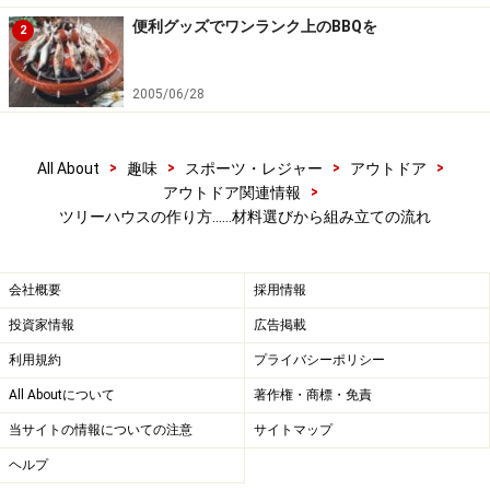
柱がバタンと倒れてしまいました。アララと起こそうと
便利グッズでワンランク上のBBQを
2
していると２本目も倒れ、汗だくでようやく４本立てた
かと思うと、またどこかがバタン。まるで賽の河原で石
2005/06/28
を積んでいるような有様でした。この土台作りの作業に
は、何人か手伝ってくれる仲間がいりますね。けれど森
>
>
>
>
の中に見晴らしのいい高床が完成すると、もうそれだけ
All About
趣味
スポーツ・レジャー
アウトドア
>
アウトドア関連情報
で最高の気分。この地球上に自分専用の空間を手に入れ
ツリーハウスの作り方……材料選びから組み立ての流れ
た、という満足感を味わえます。
柱の材料はホームセンターの資材コーナーにあります。
会社概要
採用情報
赤松やカラマツの丸太をそのまま柱に使っている人もい
投資家情報
広告掲載
ますが、誰もが手に入れやすいのは、角材ですね。10セ
利用規約
プライバシーポリシー
ンチ角で長さが４メートル。CCAという防腐剤が注入さ
All Aboutについて
著作権・商標・免責
れているもの、４～６本。高床にどんな大きさのものを
当サイトの情報についての注意
サイトマップ
建てるかで、使用する本数が違ってきます。しっかり筋
ヘルプ
交（すじかい）を入れましょう。