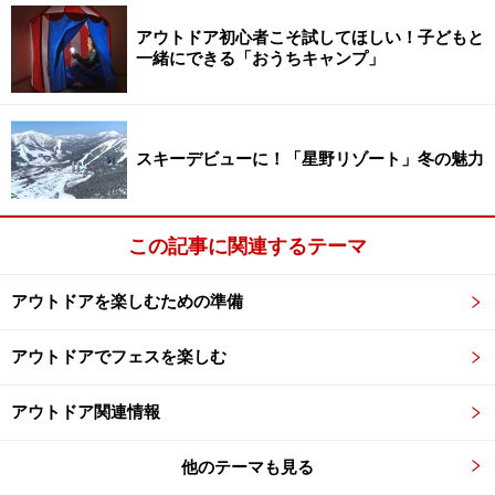
遊びが体験できることに加え、フェイスペインティング
アウトドア初心者こそ試してほしい！子どもと
や絵本の読み聞かせなど楽しい企画が随時開催されてい
一緒にできる「おうちキャンプ」
ます。経験豊かなプレイリーダーが子どもたちを見守っ
ているのも大きな魅力。ただし託児スペースではないの
で、親がしっかりと見守りながら一緒に森の中で遊ぶ気
スキーデビューに！「星野リゾート」冬の魅力
持ちよさを体験できる場所です。
この記事に関連するテーマ
プライオリティーテント
アウトドアを楽しむための準備
メインのグリーンステージ後方に、からだの不自由な
方、子ども連れ、妊婦のための屋根のあるスペースが設
アウトドアでフェスを楽しむ
けられています。自然環境の苛酷な野外フェスは、雨や
日差しをしのげるだけでずいぶん快適になります。プラ
アウトドア関連情報
イオリティーテントの前の入り口部分は大きく開かれて
他のテーマも見る
いて、芝生スペースではシャボン玉を楽しむ子どもや、