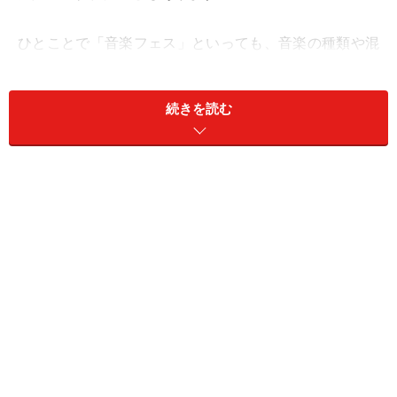
ひとことで「音楽フェス」といっても、音楽の種類や混
雑具合、自然環境もさまざまですから、どのフェスも一
様に「子ども連れでも大丈夫」とは言いませんが、日本
続きを読む
を代表する野外音楽フェス「FUJI ROCK FESTIVAL」
（以下フジロック）は、子どもを連れていても快適に過
ごせるよう、会場内にさまざまな配慮を施しています。
子どもが森の中で遊べる「キッズランド」も年々その規
模を拡大し、フェス期間中、ほとんどの時間をここで過
ごす親子もいるのだとか。会場内にいる子どもたちの表
情は、ぐずって泣いている子よりも、生き生きと瞳を輝
かせている子のほうが、圧倒的に多いのです。