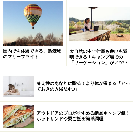
森のプレーパーク「KIDS LAND」
グリーンステージとホワイトステージの間にあり、どち
らのステージの音も遠くに聞こえる程度の比較的静かな
環境に、子ども専用の遊び場があります。木で作られた
大きなすべり台やブランコ、メリーゴーランドや工作ス
ペースなどが設けられ、「自分の責任で、自由に遊ぶ」
国内でも体験できる、熱気球
大自然の中で仕事も遊びも満
というコンセプトのもと、子どもたちが自由に遊びを創
のフリーフライト
喫できる！キャンプ場での
造できるプレーパークです。雨天時に避難所にもなる室
「ワーケーション」がアツい
内の遊び場には乳児を連れたお母さんのための授乳室も
あります。
冷え性のあなたに贈る！より体が温まる「とっ
ておきの入浴法4つ」
キッズランドテント内の遊び場と授乳室
アウトドアのプロがすすめる絶品キャンプ飯！
ホットサンドや栗ご飯を簡単調理
刃物や工具を使っての木工体験、自然を生かして作られ
た大掛かりなアスレチックスなど、わくわくするような