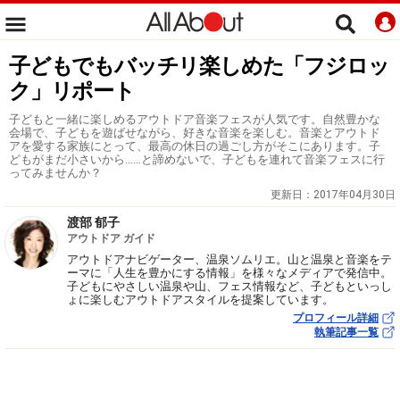
子どもでもバッチリ楽しめた「フジロッ
ク」リポート
子どもと一緒に楽しめるアウトドア音楽フェスが人気です。自然豊かな
会場で、子どもを遊ばせながら、好きな音楽を楽しむ。音楽とアウトド
アを愛する家族にとって、最高の休日の過ごし方がそこにあります。子
どもがまだ小さいから……と諦めないで、子どもを連れて音楽フェスに行
ってみませんか？
更新日：
2017年04月30日
渡部 郁子
アウトドア ガイド
アウトドアナビゲーター、温泉ソムリエ。山と温泉と音楽をテ
ーマに「人生を豊かにする情報」を様々なメディアで発信中。
子どもにやさしい温泉や山、フェス情報など、子どもといっし
ょに楽しむアウトドアスタイルを提案しています。
プロフィール詳細
執筆記事一覧