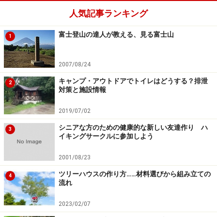
音楽にあわせて踊っている子どもなどのほほえましい姿
人気記事ランキング
を見ることができます。
富士登山の達人が教える、見る富士山
1
プライオリティーテント前の芝生
2007/08/24
キャンプ・アウトドアでトイレはどうする？排泄
2
対策と施設情報
救護テントでオムツ替え・授乳ができます
2019/07/02
上記のキッズランド以外に、各ステージに設けられてい
シニアな方のための健康的な新しい友達作り ハ
3
る救護テントで、授乳、オムツ替えをすることが可能で
イキングサークルに参加しよう
す。ミルク用のお湯のサービスもあります。当たり前の
2001/08/23
ことですがオムツの用意はないので、必要な枚数を各自
ツリーハウスの作り方……材料選びから組み立ての
しっかり用意する必要があります。
4
流れ
2023/02/07