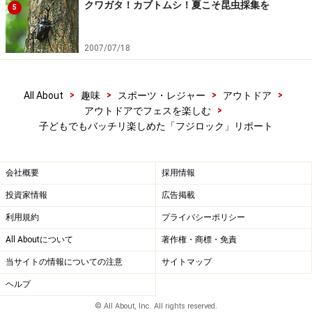
クワガタ！カブトムシ！夏こそ昆虫採集を
5
2007/07/18
>
>
>
>
All About
趣味
スポーツ・レジャー
アウトドア
>
アウトドアでフェスを楽しむ
子どもでもバッチリ楽しめた「フジロック」リポート
会社概要
採用情報
ファミリー限定の宿泊プラン
投資家情報
広告掲載
子ども連れファミリーを対象にした宿泊プランが今年か
利用規約
プライバシーポリシー
らスタートしました。猿ヶ京温泉エリアの旅館に宿泊、
All Aboutについて
著作権・商標・免責
小学生以下の子どもは全泊半額で、3泊以上の利用で会
当サイトの情報についての注意
サイトマップ
場の場内駐車場つきといううれしいプラン。天候などに
ヘルプ
よっては速やかに宿へ行き来できることが、子ども連れ
© All About, Inc. All rights reserved.
参加には必須条件となるので、場内駐車場が利用できる