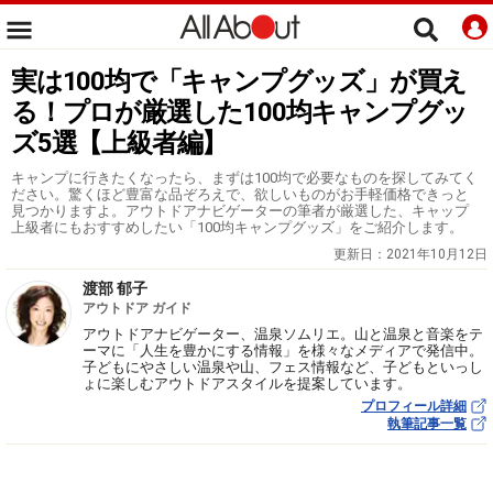
実は100均で「キャンプグッズ」が買え
る！プロが厳選した100均キャンプグッ
ズ5選【上級者編】
キャンプに行きたくなったら、まずは100均で必要なものを探してみてく
ださい。驚くほど豊富な品ぞろえで、欲しいものがお手軽価格できっと
見つかりますよ。アウトドアナビゲーターの筆者が厳選した、キャップ
上級者にもおすすめしたい「100均キャンプグッズ」をご紹介します。
更新日：
2021年10月12日
渡部 郁子
アウトドア ガイド
アウトドアナビゲーター、温泉ソムリエ。山と温泉と音楽をテ
ーマに「人生を豊かにする情報」を様々なメディアで発信中。
子どもにやさしい温泉や山、フェス情報など、子どもといっし
ょに楽しむアウトドアスタイルを提案しています。
プロフィール詳細
執筆記事一覧