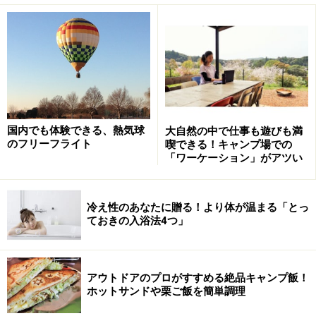
焚き火シート（左）とコンパクト薪ストーブ（右）
コンパクト薪ストーブは、小枝で焚き火を楽しむ超小型
サイズで持ち運びにも便利です。組み立ては簡単。スト
ーブの上に、メスティンやシェラカップなど軽いものな
国内でも体験できる、熱気球
大自然の中で仕事も遊びも満
ら載せることができるので、ちょっとした調理にも使え
のフリーフライト
喫できる！キャンプ場での
「ワーケーション」がアツい
そう。
ただし、下に受け皿がないので、直火禁止の場所では受
冷え性のあなたに贈る！より体が温まる「とっ
け皿の代わりになるトレイの用意が必要です。
ておきの入浴法4つ」
受け皿や台の上で、ストーブや固形燃料を使うのはちょ
アウトドアのプロがすすめる絶品キャンプ飯！
っと心配。そんなときに使えるのが、焚き火用シートで
ホットサンドや栗ご飯を簡単調理
す。大きさは30平方センチメートル程度で、小さなスト