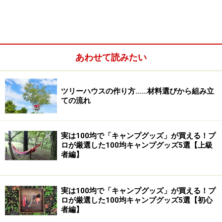
あわせて読みたい
ツリーハウスの作り方……材料選びから組み立
ての流れ
2：ダイソーのコンパクト薪ストーブと焚き
実は100均で「キャンプグッズ」が買える！プ
火用シート
ロが厳選した100均キャンプグッズ5選【上級
者編】
キャンプといえば焚き火を楽しみたい、という人は多い
もの。ただし、大きな火をつくるとなると時間がかかる
実は100均で「キャンプグッズ」が買える！プ
し後片付けも大変。そこで注目したいのが、ちょっとし
ロが厳選した100均キャンプグッズ5選【初心
た焚き火気分を味わえる「コンパクト薪ストーブ」
者編】
（110円）と「焚き火シート」（110円）です。