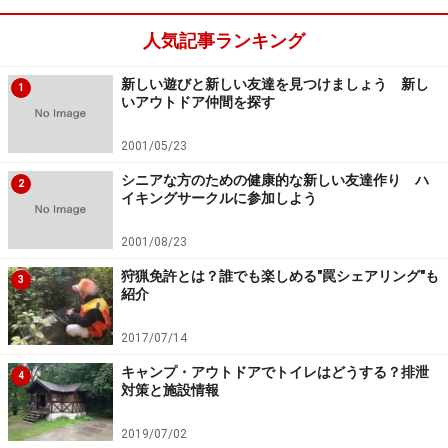
ントを建てずにハンモックで眠る「ハンモックキャン
人気記事ランキング
プ」を楽しむ人も増えていますよ。
新しい遊びと新しい友達を見つけましょう 新し
1
いアウトドア仲間を探す
100均にはまだまだキャンプグッズがたくさ
2001/05/23
んある！
シニアな方のための健康的な新しい友達作り ハ
2
イキングサークルに参加しよう
ハンモックのほかにも、500円を超えるダイソーの高額
商品には、ポップアップテント、BBQグリル、ホットサ
2001/08/23
ンドメーカーに、なんとシュラフ（寝袋）までありま
狩猟免許とは？誰でも楽しめる"罠シェアリング"も
3
す。
紹介
2017/07/14
ダイソーのポップアップテント（1100円）
キャンプ・アウトドアでトイレはどうする？排泄
4
対策と施設情報
ダイソーの中でも高額商品である「ポップアップテン
ト」（1100円）は、庭や公園でのデイキャンプに、また
2019/07/02