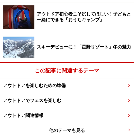
ーブにちょうどいいサイズです。
アウトドア初心者こそ試してほしい！子どもと
一緒にできる「おうちキャンプ」
3：なんと、ハンモックも100均で買えちゃ
う！
ダイソーのアウトドア売り場はどんどん品数豊富になっ
スキーデビューに！「星野リゾート」冬の魅力
て、大型商品も増えてきました。ポップアップテントと
同時期に登場した「ハンモック」は、550円という驚き
この記事に関連するテーマ
の価格。耐荷重量は60kgなので、子ども向きといったと
ころでしょうか。
アウトドアを楽しむための準備
アウトドアでフェスを楽しむ
ダイソーの「ハンモック」（550円）
使い方は、ちょうどよい幅の木を見つけて、くくりつけ
アウトドア関連情報
るだけ。ゆらゆらとハンモックに揺られる時間は、キャ
他のテーマも見る
ンプのステキな思い出になることでしょう。最近は、テ