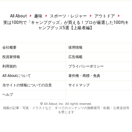
は家の中での「おうちキャンプ」に、とても便利です。
前面は開放的なフルオープン、裏面はメッシュでよく風
>
>
>
>
All About
趣味
スポーツ・レジャー
アウトドア
が通ります。小さめなので、小さなお子さんがいるご家
実は100均で「キャンプグッズ」が買える！プロが厳選した100均キ
庭や、少人数で使う場合に適しています。
ャンプグッズ5選【上級者編】
また、ダイソーの「折りたたみチェア」は数種類のバリ
会社概要
採用情報
エーションがあり、好みの大きさや折りたたみタイプを
投資家情報
広告掲載
選ぶことができます。 もう、ダイソーに行けば、キャン
利用規約
プライバシーポリシー
プグッズがほぼ全てそろうと言っても過言ではありませ
All Aboutについて
著作権・商標・免責
ん。
当サイトの情報についての注意
サイトマップ
ヘルプ
© All About, Inc. All rights reserved.
掲載の記事・写真・イラストなど、すべてのコンテンツの無断複写・転載・公衆送信等
を禁じます