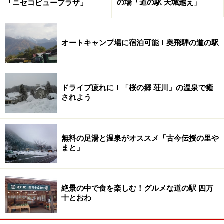
でも、そのために渋滞が起こっていることもしばしば。
の場「道の駅 天城越え」
「ニセコビュープラザ」
案内看板というのは、訪れる人が分かりやすい道、地元
の交通のために、通って欲しい道を案内するものなの
オートキャンプ場に宿泊可能！奥飛騨の道の駅
で、実際にはそれが最短ルートではないこともある。一
度は地図を見て、どういうルートを案内しているのか確
認してみよう。実はもっと近い道があったりするんだ。
ドライブ疲れに！「桜の郷 荘川」の温泉で癒
されよう
その３ 川沿いのルートは対岸を探せ！
無料の足湯と温泉がオススメ「古今伝授の里や
まと」
広い川に沿って国道が走っている場合、山間部はともか
くとして、ある程度人家がある地域なら、対岸に別の道
が並行していることも多い。あんまり狭い道だと困るけ
絶景の中で食を楽しむ！グルメな道の駅 四万
ど、渋滞が長く続いている場合は地図で対岸の道を探す
十とおわ
のもカシコイ手段。たとえば中伊豆の天城湯ヶ島から修
善寺への国道414号ー136号なんか典型的な例。うまくす