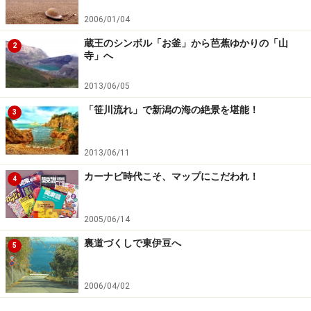
2006/01/04
蔵王のシンボル「お釜」から芭蕉ゆかりの「山
2
寺」へ
2013/06/05
「笹川流れ」で新潟の海の絶景を堪能！
3
2013/06/11
カーナビ時代こそ、マップにこだわれ！
4
2005/06/14
裏道づくしで東伊豆へ
5
2006/04/02