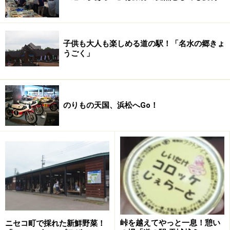
伊豆高原から伊東に行く場合、渋滞時には城ヶ崎方向への
県道へ。方向表示だけ見ていると抜け道は分からない
子供も大人も楽しめる道の駅！「名水の郷きょ
うごく」
のりもの天国、浜松へGo！
有名な観光地へ向かう場合、たいていはルート沿いに案
内看板が出ているから、普通はそれに従って走るよね。
峠を越えてやっと一息！憩い
ニセコ町で採れた新鮮野菜！