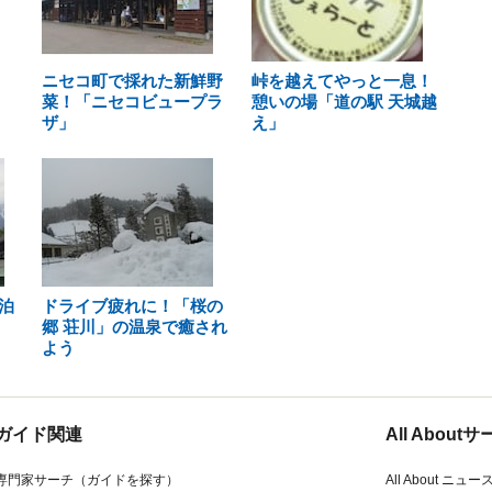
ニセコ町で採れた新鮮野
峠を越えてやっと一息！
菜！「ニセコビュープラ
憩いの場「道の駅 天城越
ザ」
え」
泊
ドライブ疲れに！「桜の
郷 荘川」の温泉で癒され
よう
ガイド関連
All Abou
専門家サーチ（ガイドを探す）
All About ニュー