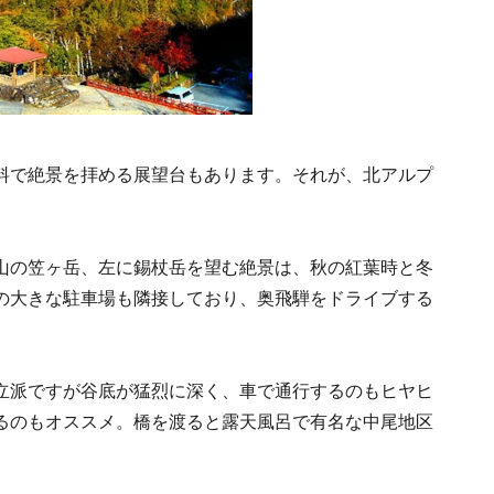
料で絶景を拝める展望台もあります。それが、北アルプ
山の笠ヶ岳、左に錫杖岳を望む絶景は、秋の紅葉時と冬
の大きな駐車場も隣接しており、奥飛騨をドライブする
立派ですが谷底が猛烈に深く、車で通行するのもヒヤヒ
るのもオススメ。橋を渡ると露天風呂で有名な中尾地区