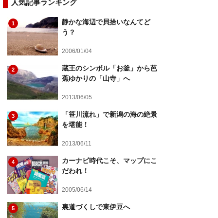
人気記事ランキング
静かな海辺で貝拾いなんてど
1
う？
2006/01/04
蔵王のシンボル「お釜」から芭
2
蕉ゆかりの「山寺」へ
2013/06/05
「笹川流れ」で新潟の海の絶景
3
を堪能！
2013/06/11
カーナビ時代こそ、マップにこ
4
だわれ！
2005/06/14
裏道づくしで東伊豆へ
5