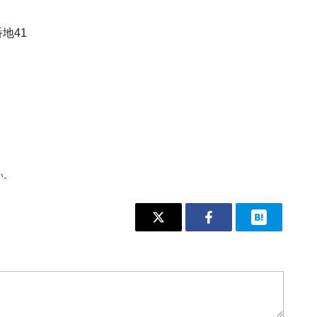
地41
い。