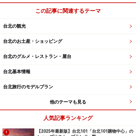
る。アメニティも簡単ではあるがそろって
この記事に関連するテーマ
いる（ドライヤーあり）。シャンプーは、1
回分のリンス・インタイプなので、気にな
台北の観光
る人は自分で用意した方がよい。バスタオ
ル、フェイスタオル、ハンドタオルの3種類
台北のお土産・ショッピング
と足拭き用タオルは、毎日取り替えてくれ
る（バスローブや浴衣は置かれていないの
台北のグルメ・レストラン・屋台
で各自持参のこと）。
台北基本情報
台北旅行のモデルプラン
他のテーマも見る
※記事内容は執筆時点のものです。最新の内容をご確認くださ
い。
人気記事ランキング
※海外を訪れる際には最新情報の入手に努め、「
外務省 海外安全
ホームページ
」を確認するなど、安全確保に十分注意を払ってく
ださい。
【2025年最新版】台北101「台北101購物中心」の
1