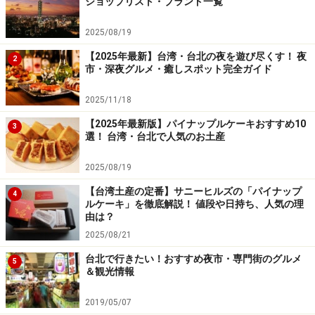
ショップリスト・ブランド一覧
次のページへ
1
/
2
2025/08/19
【2025年最新】台湾・台北の夜を遊び尽くす！ 夜
2
市・深夜グルメ・癒しスポット完全ガイド
2025/11/18
【2025年最新版】パイナップルケーキおすすめ10
3
選！ 台湾・台北で人気のお土産
2025/08/19
【台湾土産の定番】サニーヒルズの「パイナップ
4
ルケーキ」を徹底解説！ 値段や日持ち、人気の理
由は？
2025/08/21
台北で行きたい！おすすめ夜市・専門街のグルメ
5
＆観光情報
2019/05/07