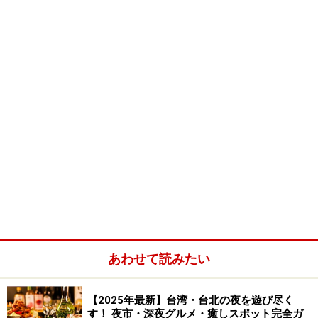
ている。隣には、豪悦飯店というビジネス
ホテルがあるのでこれを目印にしてもよ
い。
（左）入り口は一見するとマンションの入り口風 （右）目の前に
ある伊通公園
安心のセキュリティ
24時間体制でスタッフが常駐
エントランスには、スタッフが24時間常駐
している。夜中は、スタッフが宿泊客を確
あわせて読みたい
認してからでないと自動ドアを開けてくれ
ない。また、宿泊客以外はエントランスま
【2025年最新】台湾・台北の夜を遊び尽く
でしか入れないため、女性の宿泊客も安心
す！ 夜市・深夜グルメ・癒しスポット完全ガ