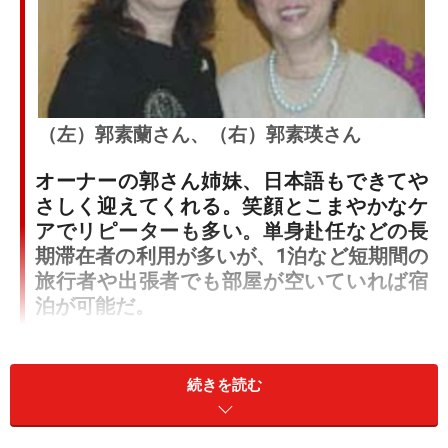
（左）郭素蘭さん、（右）郭素瑛さん
オーナーの郭さん姉妹、日本語もできてや
さしく迎えてくれる。笑顔とこまやかなケ
アでリピーターも多い。単身赴任などの長
期滞在者の利用が多いが、1泊など短期間の
旅行者や出張者でも部屋が空いていれば宿
泊が可能だ。
伊通マンションは、看板を大きく出してい
ないので初めての場合は見つけにくいかも
続きを読む
しれない。南京東路と伊通街の交差点、も
しくは伊通公園が目印で、伊通公園に面し