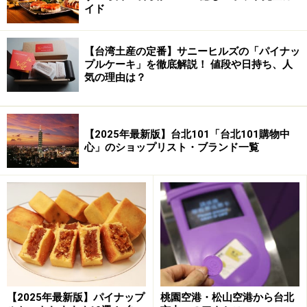
できる。
イド
チェックインは、エントランスに常駐のス
タッフに告げると2Fの事務室から郭さんが
【台湾土産の定番】サニーヒルズの「パイナッ
来てくれる。事前に宿泊予約しているた
プルケーキ」を徹底解説！ 値段や日持ち、人
め、セキュリティ・スタッフに名前を告げ
気の理由は？
ればよい（スタッフは簡単な日本語ができ
る）。チェックインやチェックアウトの手
続きは、基本的に2Fの事務室で済ます。
【2025年最新版】台北101「台北101購物中
エントランスには、日本経済新聞、日本の
心」のショップリスト・ブランド一覧
週刊誌、台湾の情報誌、郵便受けがあるの
で滞在中はここで新聞などを読むこともで
きる。また、宿泊客を訪ねる来客とはここ
（もしくは
B1Fの共有スペース
）で面会す
る。
【2025年最新版】パイナップ
桃園空港・松山空港から台北