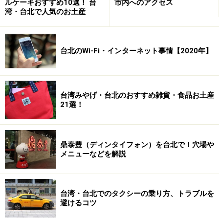
ルケーキおすすめ10選！ 台
市内へのアクセス
客室は2タイプ
湾・台北で人気のお土産
公園に面した角部屋は人気が高い
台北のWi-Fi・インターネット事情【2020年】
部屋のタイプは2種類。デラックス（広い部
屋）かスタンダード（小さい部屋）だ。ベ
ッドはいずれもシングルベッドが一つあ
る。エキストラベッドを追加すれば、デラ
台湾みやげ・台北のおすすめ雑貨・食品お土産
21選！
ックスなら2名まで泊まることができる。い
ずれのタイプも、毎日掃除されるので清潔
に保たれている。
鼎泰豊（ディンタイフォン）を台北で！穴場や
メニューなどを解説
部屋にはADSLのLANケーブルが完備されて
いるので、インターネットアクセスも簡
単。アクセス料金は無料なのがうれしい。
台湾・台北でのタクシーの乗り方、トラブルを
避けるコツ
バスルームは、トイレ、シャワー付き浴
槽、洗面台、給湯器をかねた給水機があ